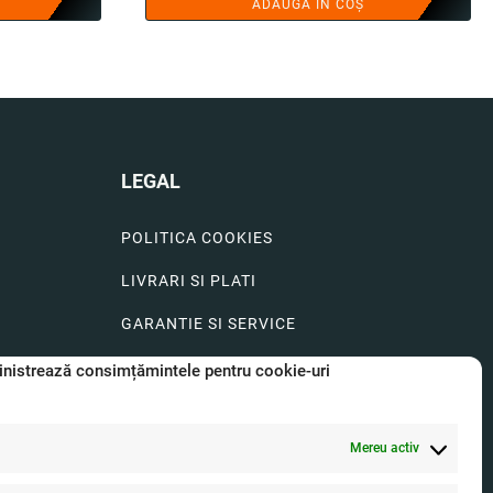
ADAUGĂ ÎN COȘ
te:
.00 lei.
LEGAL
POLITICA COOKIES
LIVRARI SI PLATI
GARANTIE SI SERVICE
FORMULAR SERVICE
nistrează consimțămintele pentru cookie-uri
LIVRARE SI RETUR
Mereu activ
FORMULAR DE RETUR