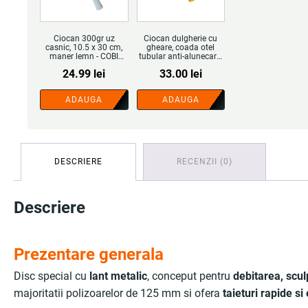
Ciocan 300gr uz
Ciocan dulgherie cu
casnic, 10.5 x 30 cm,
gheare, coada otel
maner lemn - COBI
tubular anti-alunecare,
SMART®
450 g, 33 cm - COBI
24.99
lei
33.00
lei
SMART®
ADAUGA
ADAUGA
DESCRIERE
RECENZII (0)
Descriere
Prezentare generala
Disc special cu
lant metalic
, conceput pentru
debitarea, scu
majoritatii polizoarelor de 125 mm si ofera
taieturi rapide si