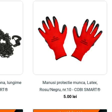
tona, lungime
Manusi protectie munca, Latex,
ART®
Rosu/Negru, nr.10 - COBI SMART®
5.00
lei
țul
rent