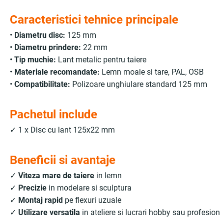
Caracteristici tehnice principale
•
Diametru disc:
125 mm
•
Diametru prindere:
22 mm
•
Tip muchie:
Lant metalic pentru taiere
•
Materiale recomandate:
Lemn moale si tare, PAL, OSB
•
Compatibilitate:
Polizoare unghiulare standard 125 mm
Pachetul include
✓ 1 x Disc cu lant 125x22 mm
Beneficii si avantaje
✓
Viteza mare de taiere
in lemn
✓
Precizie
in modelare si sculptura
✓
Montaj rapid
pe flexuri uzuale
✓
Utilizare versatila
in ateliere si lucrari hobby sau profesio