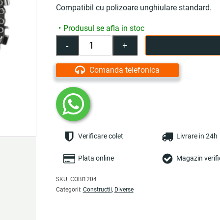
Compatibil cu polizoare unghiulare standard.
Produsul se afla in stoc
-
+
Cantitate
Disc
pentru
Comanda telefonica
flex
cu
lant,
125x22
mm,
pentru
Verificare colet
Livrare in 24h
taiere
lemn
-
Plata online
Magazin verifi
COBI
SMART®
SKU:
COBI1204
Categorii:
Constructii
,
Diverse