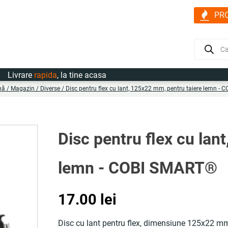
PR
Products
search
vrare
rapida
, la tine acasa
nă
/
Magazin
/
Diverse
/ Disc pentru flex cu lant, 125x22 mm, pentru taiere lemn -
Disc pentru flex cu lan
lemn - COBI SMART®
17.00
lei
Disc cu lant pentru flex, dimensiune 125x22 mm,