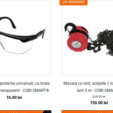
33% REDUCERE
protectie universali, cu brate
Macara cu lant, scripete 1 
 transparenti - COBI SMART®
lant 3 m - COBI SM
225.00
lei
16.00
lei
Prețul
Pre
150.00
lei
inițial
cu