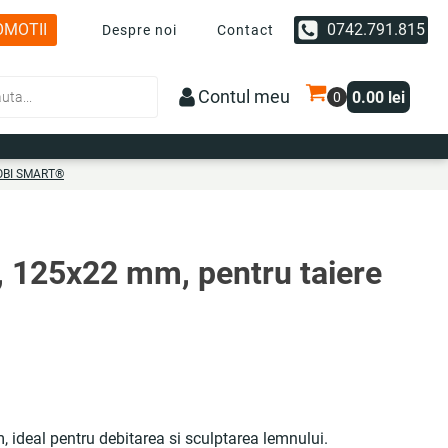
OMOTII
0742.791.815
Despre noi
Contact
Contul meu
0.00
lei
 COBI SMART®
t, 125x22 mm, pentru taiere
 ideal pentru debitarea si sculptarea lemnului.