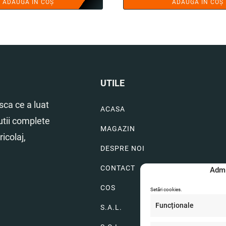
ADAUGĂ ÎN COȘ
ADAUGĂ ÎN COȘ
a
es
fost:
150
225.00 lei.
UTILE
ca ce a luat
ACASA
utii complete
MAGAZIN
icolaj,
DESPRE NOI
CONTACT
Admi
COS
Setări cookies.
Funcționale
S.A.L.