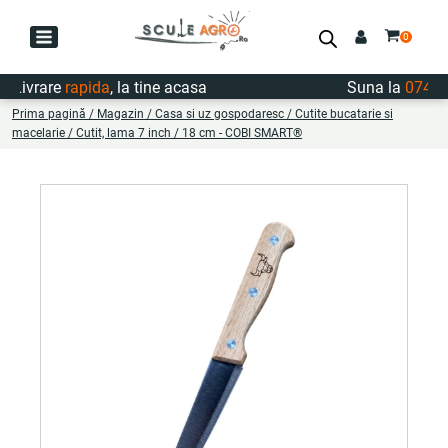
Livrare
rapida
, la tine acasa
Suna la
0747.72
Prima pagină
/
Magazin
/
Casa si uz gospodaresc
/
Cutite bucatarie si
macelarie
/ Cutit, lama 7 inch / 18 cm - COBI SMART®