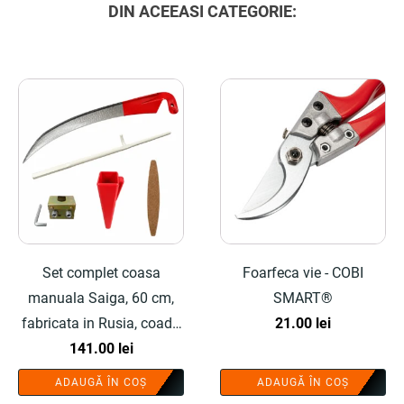
DIN ACEEASI CATEGORIE:
Set complet coasa
Foarfeca vie - COBI
manuala Saiga, 60 cm,
SMART®
fabricata in Rusia, coada
21.00
lei
lemn 190 cm, inel fixare,
141.00
lei
piatra ascutit si teaca -
ADAUGĂ ÎN COȘ
ADAUGĂ ÎN COȘ
COBI SMART®