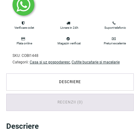
Verificare colet
Livrare in 24h
Suport telefonic
Plata online
Magazin verificat
Preturi excelente
SKU:
COBI1448
Categorii:
Casa si uz gospodaresc
,
Cutite bucatarie si macelarie
DESCRIERE
RECENZII (0)
Descriere