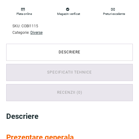
Plata online
Magazin verificat
Preturi excelente
SKU:
COBI1115
Categorie:
Diverse
DESCRIERE
SPECIFICATII TEHNICE
RECENZII (0)
Descriere
Prezentare generala