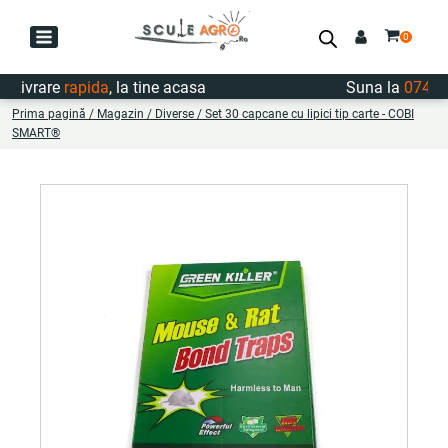
ivrare
rapida
, la tine acasa
Suna la
0747.72
Prima pagină
/
Magazin
/
Diverse
/ Set 30 capcane cu lipici tip carte - COBI
SMART®