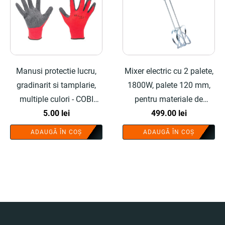
Manusi protectie lucru,
Mixer electric cu 2 palete,
gradinarit si tamplarie,
1800W, palete 120 mm,
multiple culori - COBI
pentru materiale de
SMART®
5.00
lei
constructii - COBI
499.00
lei
SMART®
ADAUGĂ ÎN COȘ
ADAUGĂ ÎN COȘ