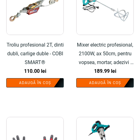
Troliu profesional 2T, dinti
Mixer electric profesional,
dubli, carlige duble - COBI
2100W, ax 50cm, pentru
SMART®
vopsea, mortar, adezivi -
110.00
lei
COBI SMART®
189.99
lei
ADAUGĂ ÎN COȘ
ADAUGĂ ÎN COȘ