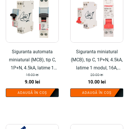
Siguranta automata
Siguranta miniatural
miniatural (MCB), tip C,
(MCB), tip C, 1P+N, 4.5kA,
1P+N, 4.5kA, latime 1
latime 1 modul, 16A,
15.00
lei
20.00
lei
modul, 32A, sarma cupru -
sarma cupru - COBI
Prețul
Prețul
Prețul
Prețul
9.00
lei
10.00
lei
COBI SMART®
SMART®
inițial
curent
inițial
curent
ADAUGĂ ÎN COȘ
ADAUGĂ ÎN COȘ
a
este:
a
este:
fost:
9.00 lei.
fost:
10.00 lei.
15.00 lei.
20.00 lei.