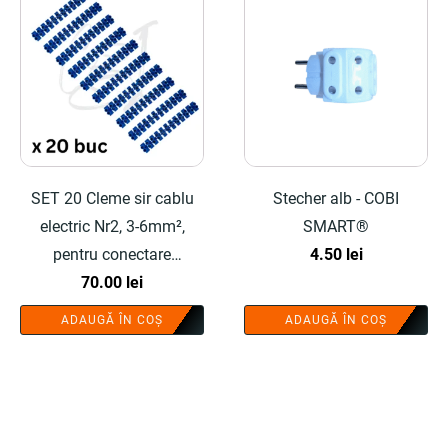
SET 20 Cleme sir cablu
Stecher alb - COBI
electric Nr2, 3-6mm²,
SMART®
pentru conectare
4.50
lei
conductori electrici,
70.00
lei
montaj rapid, constructie
ADAUGĂ ÎN COȘ
ADAUGĂ ÎN COȘ
rezistenta - COBI
SMART®