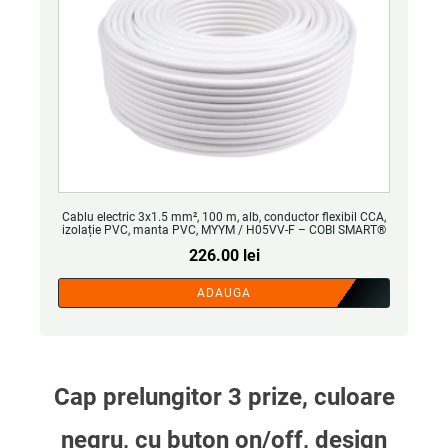
Cablu electric 3x1.5 mm², 100 m, alb, conductor flexibil CCA,
izolație PVC, manta PVC, MYYM / H05VV-F – COBI SMART®
226.00
lei
ADAUGA
Cap prelungitor 3 prize, culoare
negru, cu buton on/off, design