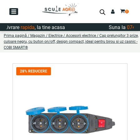
ivrare
rapida
, la tine acasa
Suna la
0747.722
Prima pagină
/
Magazin
/
Electrice
/
Accesorii electrice
/ Cap prelungitor 3 prize,
culoare negru, cu buton on/off, design compact, ideal pentru birou si uz casnic -
COBI SMART®
28% REDUCERE