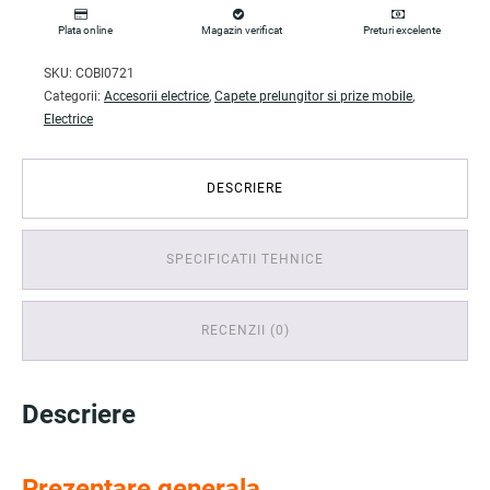
Plata online
Magazin verificat
Preturi excelente
SKU:
COBI0721
Categorii:
Accesorii electrice
,
Capete prelungitor si prize mobile
,
Electrice
DESCRIERE
SPECIFICATII TEHNICE
RECENZII (0)
Descriere
Prezentare generala