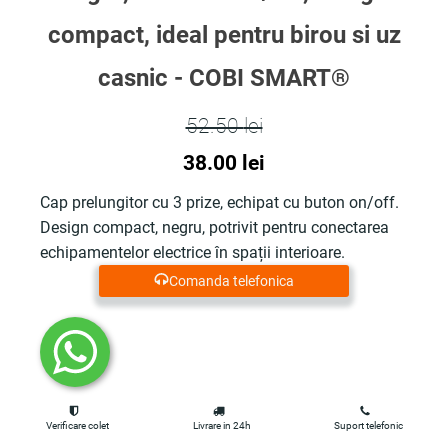
compact, ideal pentru birou si uz
casnic - COBI SMART®
52.50
lei
Prețul
Prețul
38.00
lei
inițial
curent
Cap prelungitor cu 3 prize, echipat cu buton on/off.
Design compact, negru, potrivit pentru conectarea
a
este:
echipamentelor electrice în spații interioare.
fost:
38.00 lei.
Comanda telefonica
52.50 lei.
Verificare colet
Livrare in 24h
Suport telefonic