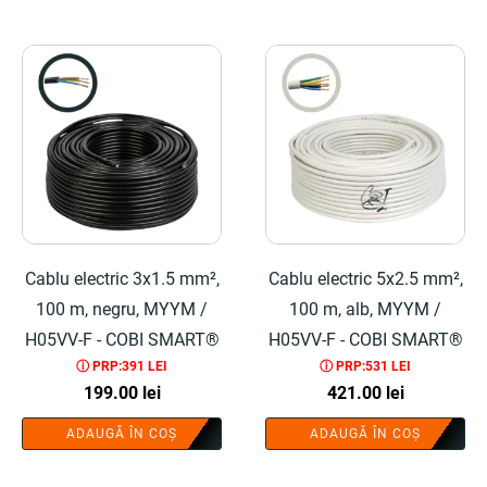
Cablu electric 3x1.5 mm²,
Cablu electric 5x2.5 mm²,
100 m, negru, MYYM /
100 m, alb, MYYM /
H05VV-F - COBI SMART®
H05VV-F - COBI SMART®
ⓘ PRP:391 LEI
ⓘ PRP:531 LEI
199.00
lei
421.00
lei
ADAUGĂ ÎN COȘ
ADAUGĂ ÎN COȘ