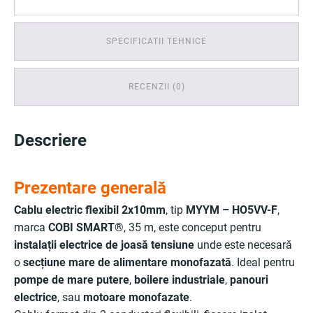
SPECIFICATII TEHNICE
RECENZII (0)
Descriere
Prezentare generală
Cablu electric flexibil 2x10mm
, tip
MYYM – HO5VV-F
,
marca
COBI SMART®
, 35 m, este conceput pentru
instalații electrice de joasă tensiune
unde este necesară
o
secțiune mare de alimentare monofazată
. Ideal pentru
pompe de mare putere
,
boilere industriale
,
panouri
electrice
, sau
motoare monofazate
.