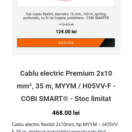
Tub copex flexibil, diametru 16 mm, 100 m, ignifug,
portocaliu, cu fir de tragere, polietilena - COBI SMART®
172.50
lei
Prețul
Prețul
124.00
lei
inițial
curent
ADAUGA
a
este:
fost:
124.00 lei.
172.50 lei.
Cablu electric Premium 2x10
mm², 35 m, MYYM / H05VV-F -
COBI SMART® - Stoc limitat
468.00
lei
Cablu electric flexibil 2x10mm, tip MYYM – HO5VV-
F, 35 m, destinat instalațiilor monofazate fără