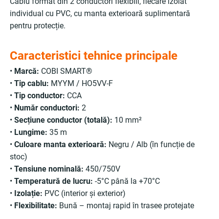
Cablu format din 2 conductori flexibili, fiecare izolat
individual cu PVC, cu manta exterioară suplimentară
pentru protecție.
Caracteristici tehnice principale
•
Marcă:
COBI SMART®
•
Tip cablu:
MYYM / HO5VV-F
•
Tip conductor:
CCA
•
Număr conductori:
2
•
Secțiune conductor (totală):
10 mm²
•
Lungime:
35 m
•
Culoare manta exterioară:
Negru / Alb (în funcție de
stoc)
•
Tensiune nominală:
450/750V
•
Temperatură de lucru:
-5°C până la +70°C
•
Izolație:
PVC (interior și exterior)
•
Flexibilitate:
Bună – montaj rapid în trasee protejate