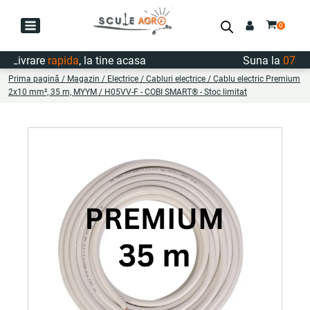
ivrare
rapida
, la tine acasa
Suna la
0747.72
Prima pagină
/
Magazin
/
Electrice
/
Cabluri electrice
/ Cablu electric Premium
2x10 mm², 35 m, MYYM / H05VV-F - COBI SMART® - Stoc limitat