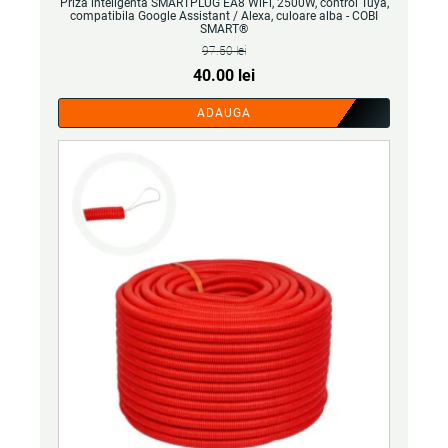
Priza inteligenta SMARTPLUG EA8 WiFi, 2500W, control Tuya,
compatibila Google Assistant / Alexa, culoare alba - COBI
SMART®
97.50
lei
Prețul
Prețul
40.00
lei
inițial
curent
ADAUGA
a
este:
fost:
40.00 lei.
97.50 lei.