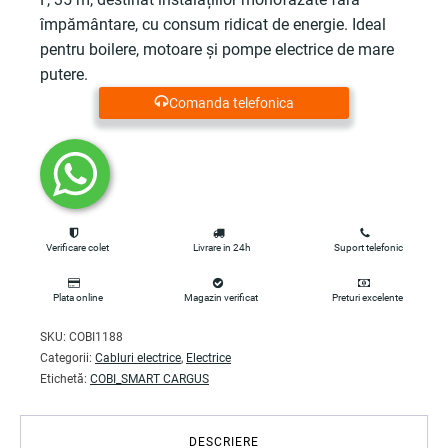
împământare, cu consum ridicat de energie. Ideal
pentru boilere, motoare și pompe electrice de mare
putere.
Comanda telefonica
Verificare colet
Livrare in 24h
Suport telefonic
Plata online
Magazin verificat
Preturi excelente
SKU:
COBI1188
Categorii:
Cabluri electrice
,
Electrice
Etichetă:
COBI_SMART CARGUS
DESCRIERE