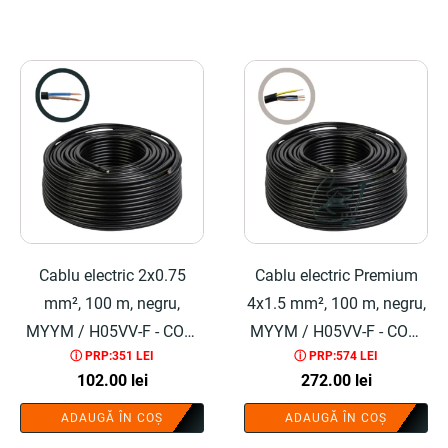
Cablu electric 2x0.75
Cablu electric Premium
mm², 100 m, negru,
4x1.5 mm², 100 m, negru,
MYYM / H05VV-F - COBI
MYYM / H05VV-F - COBI
ⓘ PRP:351 LEI
ⓘ PRP:574 LEI
SMART®
SMART®
102.00
lei
272.00
lei
ADAUGĂ ÎN COȘ
ADAUGĂ ÎN COȘ