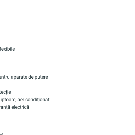
lexibile
pentru aparate de putere
tecție
cuptoare, aer condiționat
ranță electrică