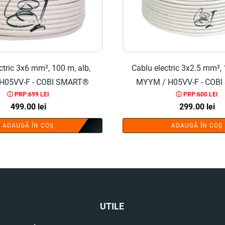
ctric 3x6 mm², 100 m, alb,
Cablu electric 3x2.5 mm², 
H05VV-F - COBI SMART®
MYYM / H05VV-F - COB
ⓘ PRP:699 LEI
ⓘ PRP:600 LEI
499.00
lei
299.00
lei
ADAUGĂ ÎN COȘ
ADAUGĂ ÎN COȘ
UTILE