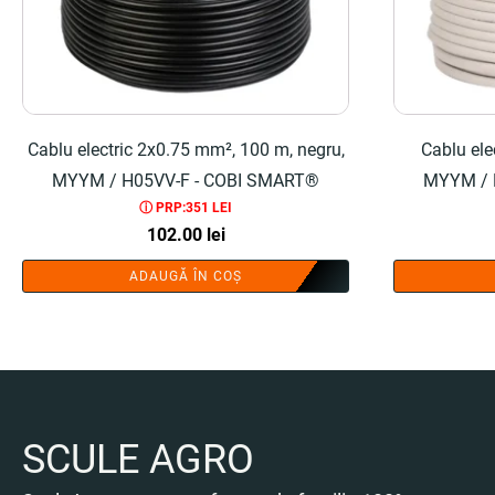
Cablu electric 2x0.75 mm², 100 m, negru,
Cablu ele
MYYM / H05VV-F - COBI SMART®
MYYM / 
ⓘ PRP:351 LEI
102.00
lei
ADAUGĂ ÎN COȘ
SCULE AGRO