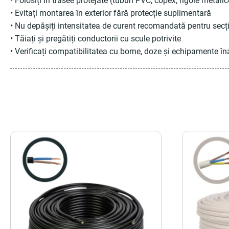
• Folosiți în trasee protejate (tuburi PVC, copex, rigole metalic
• Evitați montarea în exterior fără protecție suplimentară
• Nu depășiți intensitatea de curent recomandată pentru sec
• Tăiați și pregătiți conductorii cu scule potrivite
• Verificați compatibilitatea cu borne, doze și echipamente în