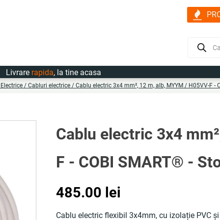
PR
Products
search
rare
rapida
, la tine acasa
/
Electrice
/
Cabluri electrice
/ Cablu electric 3x4 mm², 12 m, alb, MYYM / H05VV-F - 
Cablu electric 3x4 mm
F - COBI SMART® - Stoc
485.00
lei
Cablu electric flexibil 3x4mm, cu izolație PVC și