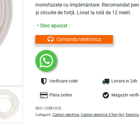
monofazate cu împământare. Recomandat pentru 
și circuite de forță. Livrat la rolă de 12 metri.
Stoc epuizat
Comanda telefonica
Verificare colet
Livrare in 24h
Plata online
Magazin verifi
SKU:
COBI1325
Categorii:
Cabluri electrice
,
Cabluri electrice 3 fire (3x)
,
Electric