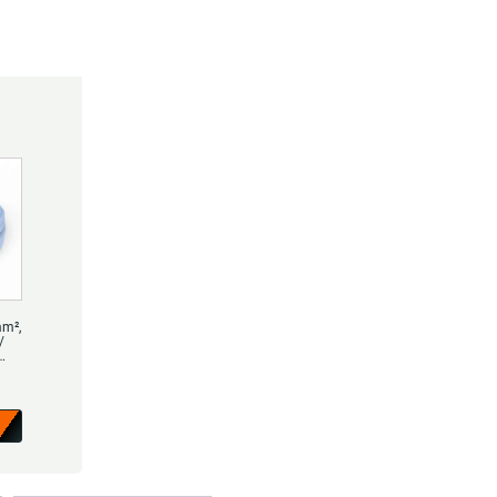
mm²,
/
tat