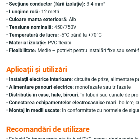
•
Secțiune conductor (fără izolație):
3.4 mm²
•
Lungime rolă:
12 metri
•
Culoare manta exterioară:
Alb
•
Tensiune nominală:
450/750V
•
Temperatură de lucru:
-5°C până la +70°C
•
Material izolație:
PVC flexibil
•
Flexibilitate:
Medie – potrivit pentru instalări fixe sau semi-f
Aplicații și utilizări
•
Instalații electrice interioare
: circuite de prize, alimentare 
•
Alimentare panouri electrice
: monofazate sau trifazate
•
Distribuție în case, hale, birouri
: în tuburi sau canale de pro
•
Conectarea echipamentelor electrocasnice mari
: boilere, 
•
Montaj în medii uscate
: în conformitate cu normele de sigu
Recomandări de utilizare