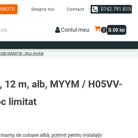
OMOTII
0742.791.815
Despre noi
Contact
Contul meu
0.00
lei
COBI SMART® - Stoc limitat
², 12 m, alb, MYYM / H05VV-
 limitat
 manta de culoare albă, potrivit pentru instalații