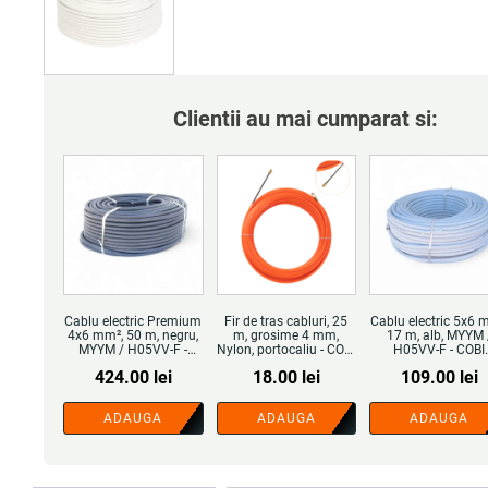
Clientii au mai cumparat si:
Cablu electric Premium
Fir de tras cabluri, 25
Cablu electric 5x6 
4x6 mm², 50 m, negru,
m, grosime 4 mm,
17 m, alb, MYYM 
MYYM / H05VV-F -
Nylon, portocaliu - COBI
H05VV-F - COBI
COBI SMART®
SMART®
SMART® - Stoc limi
424.00
lei
18.00
lei
109.00
lei
ADAUGA
ADAUGA
ADAUGA