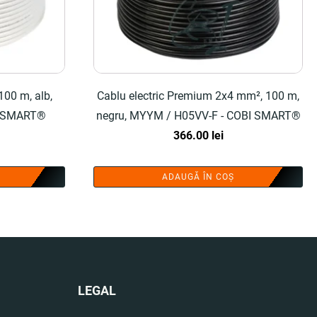
100 m, alb,
Cablu electric Premium 2x4 mm², 100 m,
I SMART®
negru, MYYM / H05VV-F - COBI SMART®
366.00
lei
ADAUGĂ ÎN COȘ
LEGAL