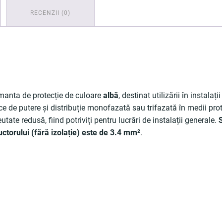
RECENZII (0)
manta de protecție de culoare
albă
, destinat utilizării în instala
ce de putere și distribuție monofazată sau trifazată în medii prot
ate redusă, fiind potriviți pentru lucrări de instalații generale.
ctorului (fără izolație) este de 3.4 mm²
.