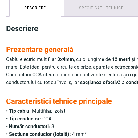
DESCRIERE
SPECIFICATII TEHNICE
Descriere
Prezentare generală
Cablu electric multifilar
3x4mm
, cu o lungime de
12 metri
și 
mare. Este ideal pentru circuite de prize, aparate electrocasni
Conductorii CCA oferă o bună conductivitate electrică și o greut
conductorului cu tot cu înveliș, iar
secțiunea efectivă a condu
Caracteristici tehnice principale
•
Tip cablu:
Multifilar, izolat
•
Tip conductor:
CCA
•
Număr conductori:
3
•
Secțiune conductor (totală):
4 mm²