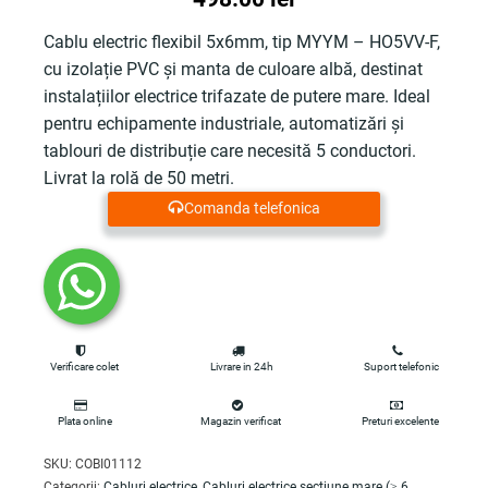
Cablu electric flexibil 5x6mm, tip MYYM – HO5VV-F,
cu izolație PVC și manta de culoare albă, destinat
instalațiilor electrice trifazate de putere mare. Ideal
pentru echipamente industriale, automatizări și
tablouri de distribuție care necesită 5 conductori.
Livrat la rolă de 50 metri.
Comanda telefonica
Verificare colet
Livrare in 24h
Suport telefonic
Plata online
Magazin verificat
Preturi excelente
SKU:
COBI01112
Categorii:
Cabluri electrice
,
Cabluri electrice sectiune mare (≥ 6