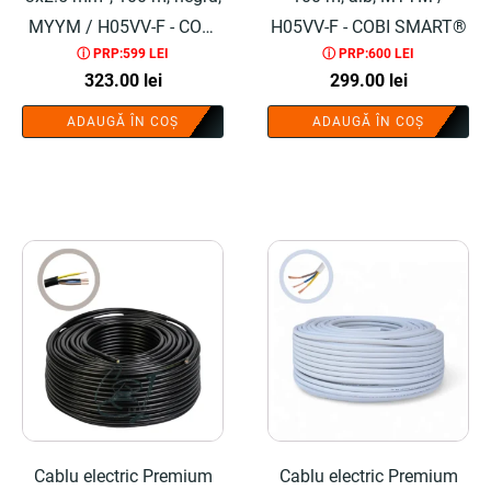
MYYM / H05VV-F - COBI
H05VV-F - COBI SMART®
ⓘ PRP:599 LEI
ⓘ PRP:600 LEI
SMART®
323.00
lei
299.00
lei
ADAUGĂ ÎN COȘ
ADAUGĂ ÎN COȘ
Cablu electric Premium
Cablu electric Premium