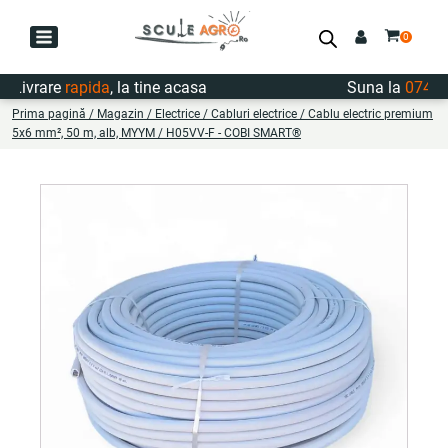
ivrare
rapida
, la tine acasa
Suna la
0747.722
Prima pagină
/
Magazin
/
Electrice
/
Cabluri electrice
/ Cablu electric premium
5x6 mm², 50 m, alb, MYYM / H05VV-F - COBI SMART®