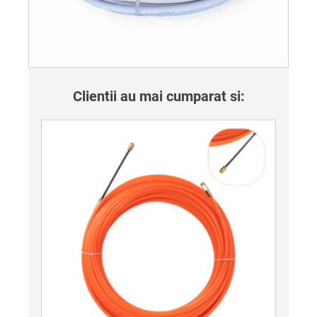
Clientii au mai cumparat si: