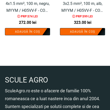
4x1.5 mm², 100 m, negru,
3x2.5 mm², 100 m, alb,
MYYM / H05VV-F - COBI
MYYM / H05VV-F - COBI
ⓘ PRP:574 LEI
ⓘ PRP:599 LEI
SMART®
SMART®
272.00
lei
323.00
lei
ADAUGĂ ÎN COȘ
ADAUGĂ ÎN COȘ
SCULE AGRO
SculeAgro.ro este o afacere de familie 100%
romaneasca ce a luat nastere inca din anul 2004.
Suntem specializati pe solutii complete si de cea