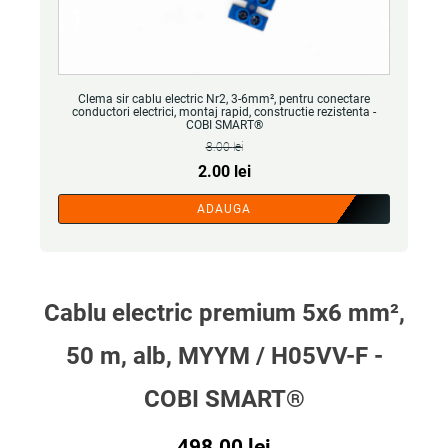
Clema sir cablu electric Nr2, 3-6mm², pentru conectare
conductori electrici, montaj rapid, constructie rezistenta -
COBI SMART®
8.00
lei
Prețul
Prețul
2.00
lei
inițial
curent
ADAUGA
a
este:
fost:
2.00 lei.
8.00 lei.
Cablu electric premium 5x6 mm²,
50 m, alb, MYYM / H05VV-F -
COBI SMART®
498.00
lei