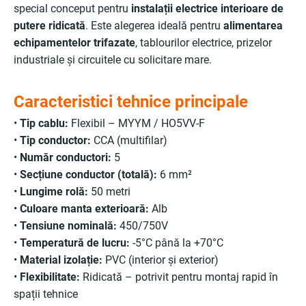
special conceput pentru
instalații electrice interioare de
putere ridicată
. Este alegerea ideală pentru
alimentarea
echipamentelor trifazate
, tablourilor electrice, prizelor
industriale și circuitele cu solicitare mare.
Caracteristici tehnice principale
•
Tip cablu:
Flexibil – MYYM / HO5VV-F
•
Tip conductor:
CCA (multifilar)
•
Număr conductori:
5
•
Secțiune conductor (totală):
6 mm²
•
Lungime rolă:
50 metri
•
Culoare manta exterioară:
Alb
•
Tensiune nominală:
450/750V
•
Temperatură de lucru:
-5°C până la +70°C
•
Material izolație:
PVC (interior și exterior)
•
Flexibilitate:
Ridicată – potrivit pentru montaj rapid în
spații tehnice