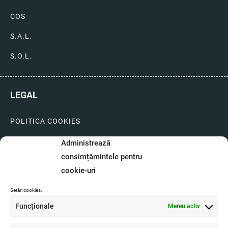
COS
S.A.L.
S.O.L.
LEGAL
POLITICA COOKIES
LIVRARI SI PLATI
Administrează
consimțămintele pentru
GARANTIE SI SERVICE
cookie-uri
FORMULAR SERVICE
Setări cookies.
LIVRARE SI RETUR
Funcționale
Mereu activ
FORMULAR DE RETUR