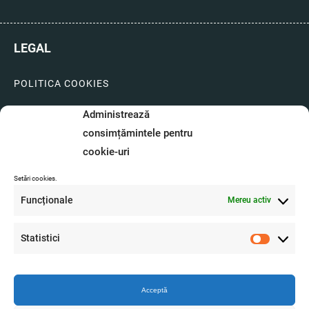
LEGAL
POLITICA COOKIES
LIVRARI SI PLATI
Administrează
consimțămintele pentru
GARANTIE SI SERVICE
cookie-uri
FORMULAR SERVICE
Setări cookies.
LIVRARE SI RETUR
Funcționale
Mereu activ
FORMULAR DE RETUR
Statistici
A.N.P.C.
Statistici
O.D.R.
Acceptă