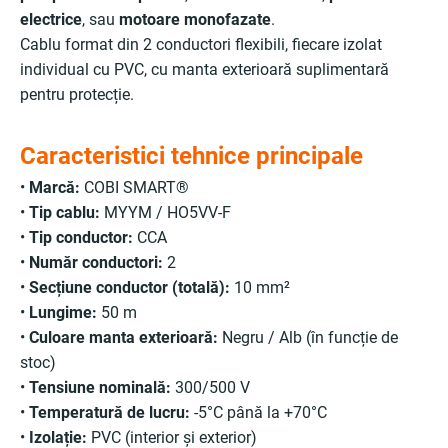
electrice
, sau
motoare monofazate
.
Cablu format din 2 conductori flexibili, fiecare izolat
individual cu PVC, cu manta exterioară suplimentară
pentru protecție.
Caracteristici tehnice principale
•
Marcă:
COBI SMART®
•
Tip cablu:
MYYM / HO5VV-F
•
Tip conductor:
CCA
•
Număr conductori:
2
•
Secțiune conductor (totală):
10 mm²
•
Lungime:
50 m
•
Culoare manta exterioară:
Negru / Alb (în funcție de
stoc)
•
Tensiune nominală:
300/500 V
•
Temperatură de lucru:
-5°C până la +70°C
•
Izolație:
PVC (interior și exterior)