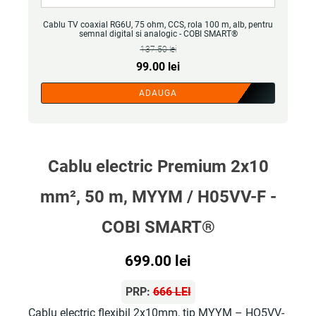
Cablu TV coaxial RG6U, 75 ohm, CCS, rola 100 m, alb, pentru
semnal digital si analogic - COBI SMART®
137.50
lei
Prețul
Prețul
99.00
lei
inițial
curent
ADAUGA
a
este:
fost:
99.00 lei.
137.50 lei.
Cablu electric Premium 2x10
mm², 50 m, MYYM / H05VV-F -
COBI SMART®
699.00
lei
PRP:
666 LEI
Cablu electric flexibil 2x10mm, tip MYYM – HO5VV-