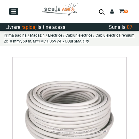
ivrare
rapida
, la tine acasa
Suna la
0747.72
Prima pagină
/
Magazin
/
Electrice
/
Cabluri electrice
/ Cablu electric Premium
2x10 mm², 50 m, MYYM / H05VV-F - COBI SMART®