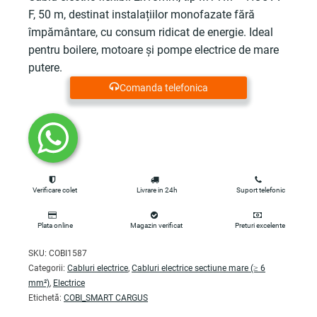
F, 50 m, destinat instalațiilor monofazate fără
împământare, cu consum ridicat de energie. Ideal
pentru boilere, motoare și pompe electrice de mare
putere.
Comanda telefonica
Verificare colet
Livrare in 24h
Suport telefonic
Plata online
Magazin verificat
Preturi excelente
SKU:
COBI1587
Categorii:
Cabluri electrice
,
Cabluri electrice sectiune mare (≥ 6
mm²)
,
Electrice
Etichetă:
COBI_SMART CARGUS