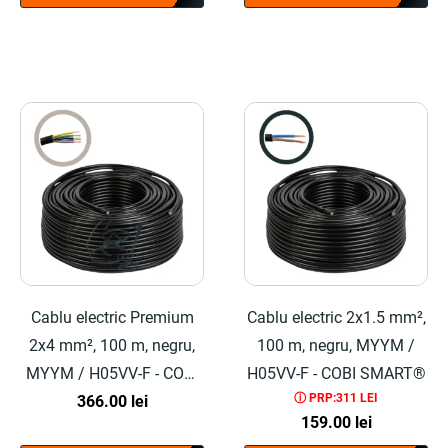
Cablu electric Premium
Cablu electric 2x1.5 mm²,
2x4 mm², 100 m, negru,
100 m, negru, MYYM /
MYYM / H05VV-F - COBI
H05VV-F - COBI SMART®
ⓘ PRP:311 LEI
366.00
SMART®
lei
159.00
lei