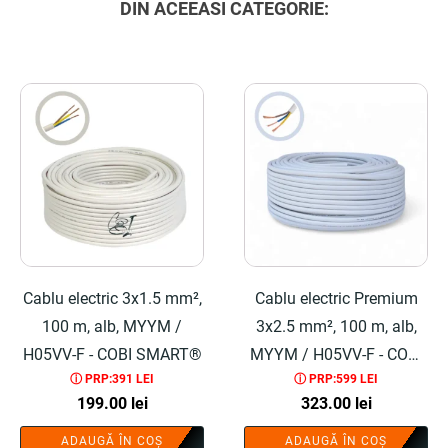
DIN ACEEASI CATEGORIE:
Cablu electric 3x1.5 mm²,
Cablu electric Premium
100 m, alb, MYYM /
3x2.5 mm², 100 m, alb,
H05VV-F - COBI SMART®
MYYM / H05VV-F - COBI
ⓘ PRP:391 LEI
ⓘ PRP:599 LEI
SMART®
199.00
lei
323.00
lei
ADAUGĂ ÎN COȘ
ADAUGĂ ÎN COȘ