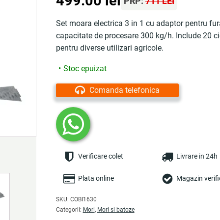
499.00
lei
PRP:
711 LEI
Set moara electrica 3 in 1 cu adaptor pentru fur
capacitate de procesare 300 kg/h. Include 20 cioc
pentru diverse utilizari agricole.
Stoc epuizat
Comanda telefonica
Verificare colet
Livrare in 24h
Plata online
Magazin verifi
SKU:
COBI1630
Categorii:
Mori
,
Mori si batoze