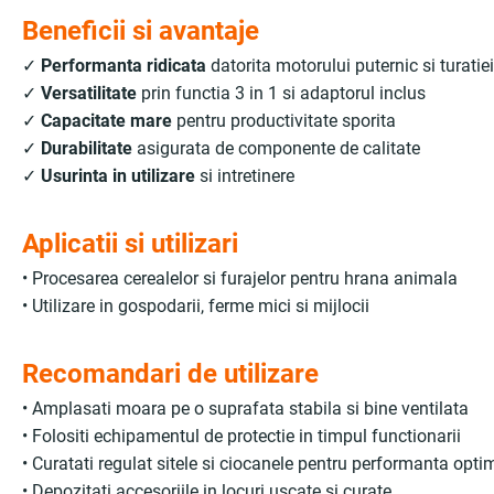
Beneficii si avantaje
✓
Performanta ridicata
datorita motorului puternic si turatie
✓
Versatilitate
prin functia 3 in 1 si adaptorul inclus
✓
Capacitate mare
pentru productivitate sporita
✓
Durabilitate
asigurata de componente de calitate
✓
Usurinta in utilizare
si intretinere
Aplicatii si utilizari
• Procesarea cerealelor si furajelor pentru hrana animala
• Utilizare in gospodarii, ferme mici si mijlocii
Recomandari de utilizare
• Amplasati moara pe o suprafata stabila si bine ventilata
• Folositi echipamentul de protectie in timpul functionarii
• Curatati regulat sitele si ciocanele pentru performanta opti
• Depozitati accesoriile in locuri uscate si curate