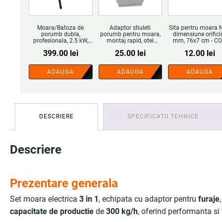
Moara/Batoza de
Adaptor stiuleti
Sita pentru moara N
porumb dubla,
porumb pentru moara,
dimensiune orificii
profesionala, 2.5 kW,
montaj rapid, otel
mm, 76x7 cm - COBI
350 kg/ora, verde -
rezistent - COBI
SMART®
399.00
lei
25.00
lei
12.00
lei
COBI SMART®
SMART®
ADAUGA
ADAUGA
ADAUGA
DESCRIERE
SPECIFICATII TEHNICE
Descriere
Prezentare generala
Set moara electrica
3 in 1
, echipata cu adaptor pentru
furaje
capacitate de productie
de
300 kg/h
, oferind performanta si 