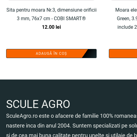
Sita pentru moara Nr.3, dimensiune orificii
Moara elec
3 mm, 76x7 cm - COBI SMART®
Green, 3.
12.00
lei
include 2
manusi, o
ADAUGĂ ÎN COȘ
SCULE AGRO
SculeAgro.ro este o afacere de familie 100% romaneas
nastere inca din anul 2004. Suntem specializati pe sol
si de cea mai buna calitate pentru unelte si utilaje de br