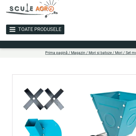
TOATE PRODUSELE
Liv
Prima pagină
/
Magazin
/
Mori si batoze
/
Mori
/ Set mo