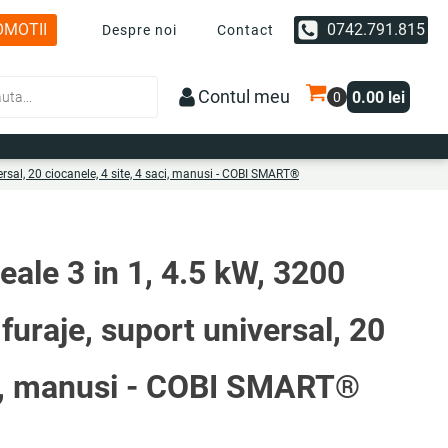
OMOTII
0742.791.815
Despre noi
Contact
Contul meu
0.00
lei
ersal, 20 ciocanele, 4 site, 4 saci, manusi - COBI SMART®
eale 3 in 1, 4.5 kW, 3200
furaje, suport universal, 20
aci, manusi - COBI SMART®