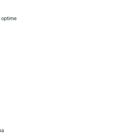
i optime
ma