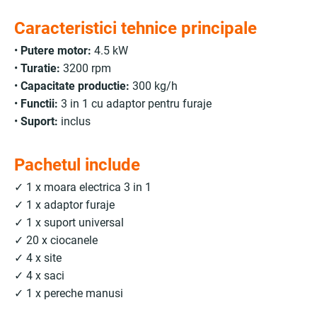
Caracteristici tehnice principale
•
Putere motor:
4.5 kW
•
Turatie:
3200 rpm
•
Capacitate productie:
300 kg/h
•
Functii:
3 in 1 cu adaptor pentru furaje
•
Suport:
inclus
Pachetul include
✓ 1 x moara electrica 3 in 1
✓ 1 x adaptor furaje
✓ 1 x suport universal
✓ 20 x ciocanele
✓ 4 x site
✓ 4 x saci
✓ 1 x pereche manusi