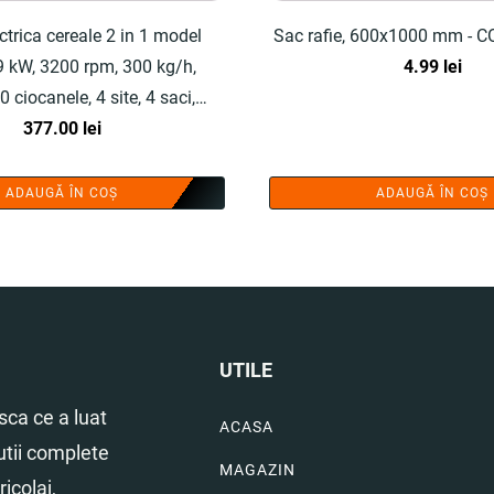
trica cereale 2 in 1 model
Sac rafie, 600x1000 mm -
9 kW, 3200 rpm, 300 kg/h,
4.99
lei
0 ciocanele, 4 site, 4 saci,
chelari de protectie - COBI
377.00
lei
SMART®
ADAUGĂ ÎN COȘ
ADAUGĂ ÎN COȘ
UTILE
ca ce a luat
ACASA
utii complete
MAGAZIN
icolaj,