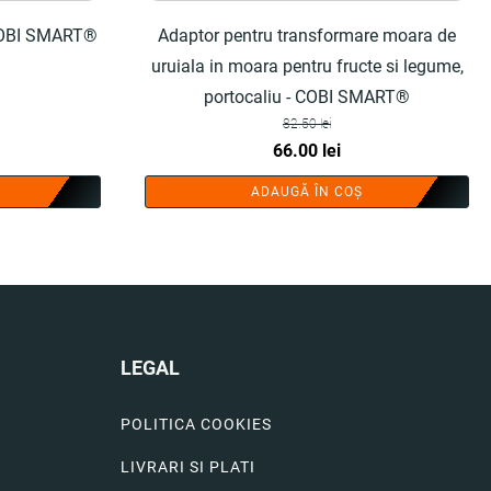
 COBI SMART®
Adaptor pentru transformare moara de
uruiala in moara pentru fructe si legume,
portocaliu - COBI SMART®
82.50
lei
Prețul
Prețul
66.00
lei
inițial
curent
ADAUGĂ ÎN COȘ
a
este:
fost:
66.00 lei.
82.50 lei.
LEGAL
POLITICA COOKIES
LIVRARI SI PLATI