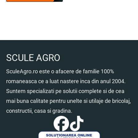
a
este:
fost:
59.00 lei.
72.50 lei.
SCULE AGRO
SculeAgro.ro este o afacere de familie 100%
romaneasca ce a luat nastere inca din anul 2004.
Suntem specializati pe solutii complete si de cea
mai buna calitate pentru unelte si utilaje de bricolaj,
constructii, casa si gradina.