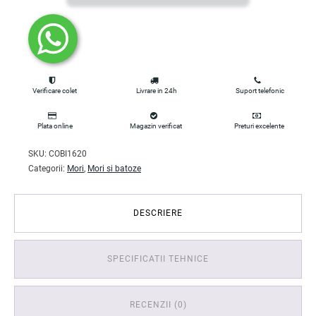
Verificare colet
Livrare in 24h
Suport telefonic
Plata online
Magazin verificat
Preturi excelente
SKU:
COBI1620
Categorii:
Mori
,
Mori si batoze
DESCRIERE
SPECIFICATII TEHNICE
RECENZII (0)