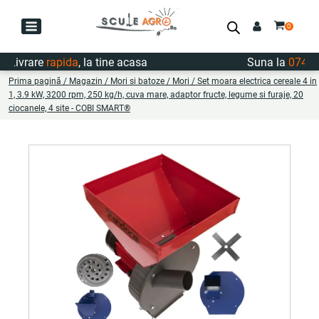
ivrare
rapida
, la tine acasa
Suna la
0747.722
Prima pagină
/
Magazin
/
Mori si batoze
/
Mori
/ Set moara electrica cereale 4 in
1, 3.9 kW, 3200 rpm, 250 kg/h, cuva mare, adaptor fructe, legume si furaje, 20
ciocanele, 4 site - COBI SMART®