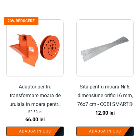
20% REDUCERE
Adaptor pentru
Sita pentru moara Nr.6,
transformare moara de
dimensiune orificii 6 mm,
uruiala in moara pentru
76x7 cm - COBI SMART®
82.50
lei
fructe si legume,
12.00
lei
Prețul
Prețul
66.00
lei
portocaliu - COBI
inițial
curent
SMART®
ADAUGĂ ÎN COȘ
ADAUGĂ ÎN COȘ
a
este: