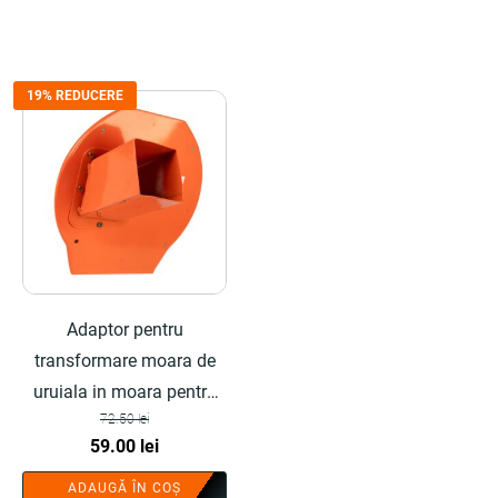
fost:
66.00 lei.
82.50 lei.
19% REDUCERE
Adaptor pentru
transformare moara de
uruiala in moara pentru
72.50
lei
furaje, portocaliu - COBI
Prețul
Prețul
59.00
lei
SMART®
inițial
curent
ADAUGĂ ÎN COȘ