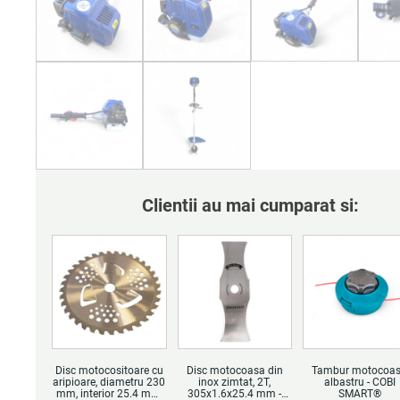
Clientii au mai cumparat si:
Disc motocositoare cu
Disc motocoasa din
Tambur motocoas
aripioare, diametru 230
inox zimtat, 2T,
albastru - COBI
mm, interior 25.4 mm,
305x1.6x25.4 mm -
SMART®