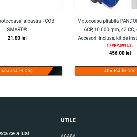
tocoasa, albastru - COBI
Motocoasa pliabila PAND
SMART®
6CP, 10.000 rpm, 43 CC, 
21.00
lei
Accesorii incluse, kit de ins
ⓘ PRP:599 LEI
SMART®
456.00
lei
ADAUGĂ ÎN COȘ
ADAUGĂ ÎN COȘ
UTILE
ca ce a luat
ACASA