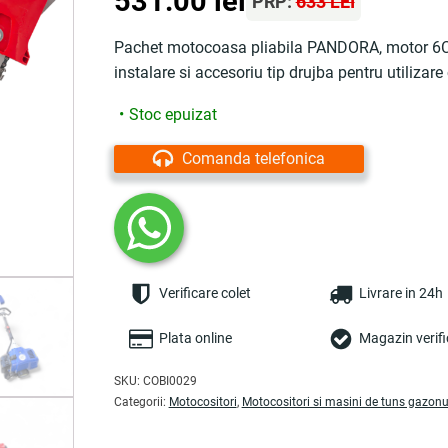
531.00
lei
PRP:
633 LEI
Pachet motocoasa pliabila PANDORA, motor 6CP,
instalare si accesoriu tip drujba pentru utilizare
Stoc epuizat
Comanda telefonica
Verificare colet
Livrare in 24h
Plata online
Magazin verifi
SKU:
COBI0029
Categorii:
Motocositori
,
Motocositori si masini de tuns gazonu