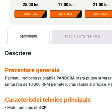
40 dinti vidia - COBI
COBI SMART®
25.00
lei
17.00
lei
21.00
lei
SMART®
ADAUGA
ADAUGA
ADAUGA
DESCRIERE
SPECIFICATII TEHNICE
Descriere
Prezentare generala
Pachetul motocoasa pliabila
PANDORA
ofera putere si versa
iar turatia de 10.000 RPM permite lucrari rapide si precise. Pa
Caracteristici tehnice principale
• Motor puternic de
6CP