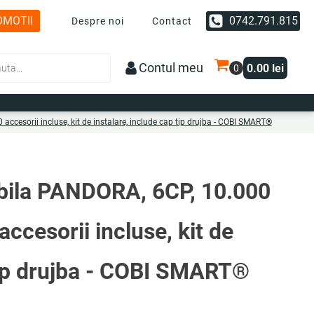
OMOTII
0742.791.815
Despre noi
Contact
Contul meu
0.00
lei
ccesorii incluse, kit de instalare, include cap tip drujba - COBI SMART®
bila PANDORA, 6CP, 10.000
ccesorii incluse, kit de
 tip drujba - COBI SMART®