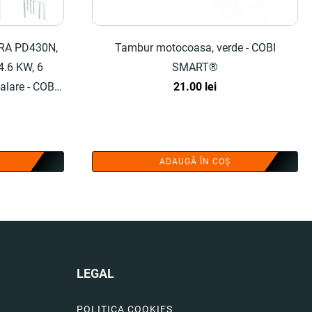
ORA PD430N,
Tambur motocoasa, verde - COBI
4.6 KW, 6
SMART®
talare - COBI
21.00
lei
ADAUGĂ ÎN COȘ
LEGAL
POLITICA COOKIES