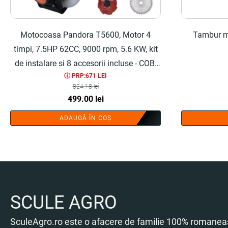
Motocoasa Pandora T5600, Motor 4
Tambur mo
timpi, 7.5HP 62CC, 9000 rpm, 5.6 KW, kit
de instalare si 8 accesorii incluse - COBI
ⓘ PRP:671 LEI
SMART®
824.18
lei
Prețul
Prețul
499.00
lei
inițial
curent
ADAUGĂ ÎN COȘ
a
este:
fost:
499.00 lei.
824.18 lei.
SCULE AGRO
SculeAgro.ro este o afacere de familie 100% romaneas