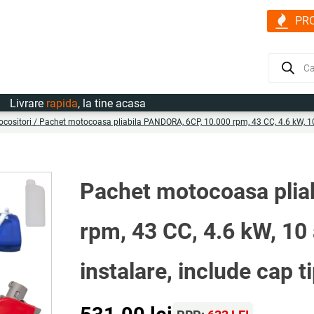
PR
Products
search
rare
rapida
, la tine acasa
cositori
/ Pachet motocoasa pliabila PANDORA, 6CP, 10.000 rpm, 43 CC, 4.6 kW, 10 a
Pachet motocoasa plia
rpm, 43 CC, 4.6 kW, 10 a
instalare, include cap