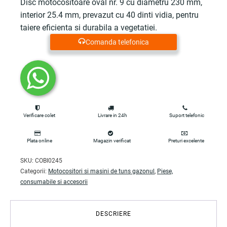
Disc motocositoare oval nr. 9 cu diametru 230 mm,
interior 25.4 mm, prevazut cu 40 dinti vidia, pentru
taiere eficienta si durabila a vegetatiei.
Comanda telefonica
Verificare colet
Livrare in 24h
Suport telefonic
Plata online
Magazin verificat
Preturi excelente
SKU:
COBI0245
Categorii:
Motocositori si masini de tuns gazonul
,
Piese,
consumabile si accesorii
DESCRIERE