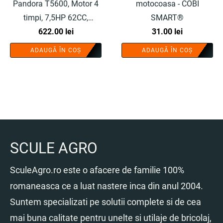
Pandora T5600, Motor 4
motocoasa - COBI
timpi, 7,5HP 62CC,
SMART®
9000rpm, 5.6 kW, Kit de
622.00
lei
31.00
lei
instalare si 8 accesorii,
ADAUGĂ ÎN COȘ
ADAUGĂ ÎN COȘ
include cap tip drujba -
COBI SMART®
SCULE AGRO
SculeAgro.ro este o afacere de familie 100%
romaneasca ce a luat nastere inca din anul 2004.
Suntem specializati pe solutii complete si de cea
mai buna calitate pentru unelte si utilaje de bricolaj,