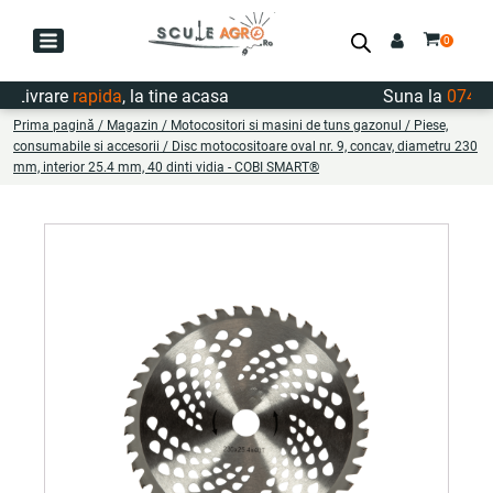
ivrare
rapida
, la tine acasa
Suna la
0747.72
Prima pagină
/
Magazin
/
Motocositori si masini de tuns gazonul
/
Piese,
consumabile si accesorii
/ Disc motocositoare oval nr. 9, concav, diametru 230
mm, interior 25.4 mm, 40 dinti vidia - COBI SMART®