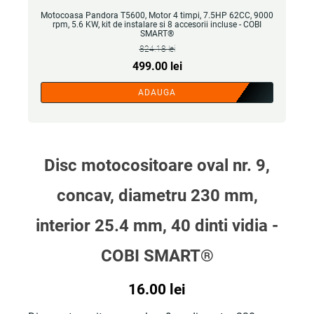
Motocoasa Pandora T5600, Motor 4 timpi, 7.5HP 62CC, 9000
rpm, 5.6 KW, kit de instalare si 8 accesorii incluse - COBI
SMART®
824.18
lei
Prețul
Prețul
499.00
lei
inițial
curent
ADAUGA
a
este:
fost:
499.00 lei.
824.18 lei.
Disc motocositoare oval nr. 9,
concav, diametru 230 mm,
interior 25.4 mm, 40 dinti vidia -
COBI SMART®
16.00
lei