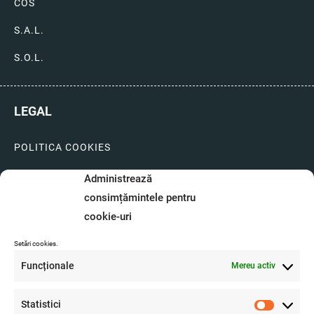
COS
S.A.L.
S.O.L.
LEGAL
POLITICA COOKIES
LIVRARI SI PLATI
Administrează
consimțămintele pentru
GARANTIE SI SERVICE
cookie-uri
FORMULAR SERVICE
Setări cookies.
LIVRARE SI RETUR
Funcționale
Mereu activ
FORMULAR DE RETUR
Statistici
A.N.P.C.
Statistici