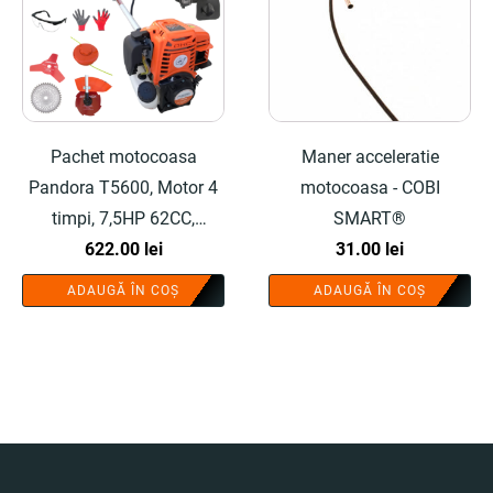
Pachet motocoasa
Maner acceleratie
Pandora T5600, Motor 4
motocoasa - COBI
timpi, 7,5HP 62CC,
SMART®
9000rpm, 5.6 kW, Kit de
622.00
lei
31.00
lei
instalare si 8 accesorii,
ADAUGĂ ÎN COȘ
ADAUGĂ ÎN COȘ
include cap tip drujba -
COBI SMART®