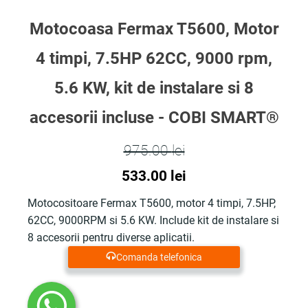
Motocoasa Fermax T5600, Motor
4 timpi, 7.5HP 62CC, 9000 rpm,
5.6 KW, kit de instalare si 8
accesorii incluse - COBI SMART®
975.00
lei
Prețul
Prețul
533.00
lei
inițial
curent
Motocositoare Fermax T5600, motor 4 timpi, 7.5HP,
62CC, 9000RPM si 5.6 KW. Include kit de instalare si
a
este:
8 accesorii pentru diverse aplicatii.
fost:
533.00 lei.
Comanda telefonica
975.00 lei.