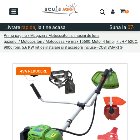
ivrare
rapida
, la tine acasa
Suna la
0747.72
Prima pagină
/
Magazin
/
Motocositori si masini de tuns
gazonul
/
Motocositori
/ Motocoasa Fermax T5600, Motor 4 timpi, 7.5HP 62CC,
9000 rpm, 5.6 KW, kit de instalare si 8 accesorii incluse - COBI SMART®
45% REDUCERE