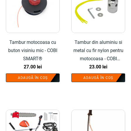
Tambur motocoasa cu
Tambur din aluminiu si
buton visiniu mic - COBI
metal cu fir nylon pentru
SMART®
motocoasa - COBI
27.00
lei
SMART®
23.00
lei
ADAUGĂ ÎN COȘ
ADAUGĂ ÎN COȘ