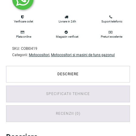
Verificare colet
Livrare in 24h
Suport telefonic
Plata online
Magazin verificat
Preturi excelente
SKU:
COBI0419
Categorii:
Motocositori
,
Motocositori si masini de tuns gazonul
DESCRIERE
SPECIFICATII TEHNICE
RECENZII (0)