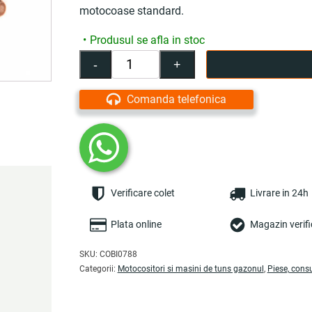
motocoase standard.
Produsul se afla in stoc
-
+
Cantitate
Tija
cu
Comanda telefonica
teava
pentru
motocoasa,
9D,
26
mm
Verificare colet
Livrare in 24h
-
COBI
SMART®
Plata online
Magazin verifi
SKU:
COBI0788
Categorii:
Motocositori si masini de tuns gazonul
,
Piese, cons