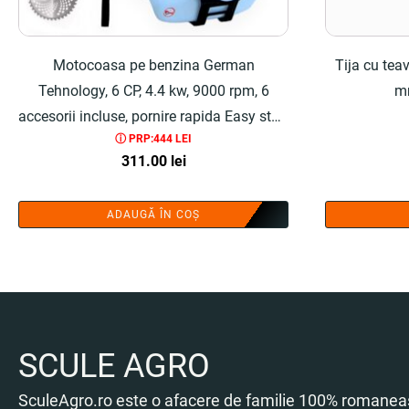
Motocoasa pe benzina German
Tija cu tea
Tehnology, 6 CP, 4.4 kw, 9000 rpm, 6
m
accesorii incluse, pornire rapida Easy start
ⓘ PRP:444 LEI
- COBI SMART®
311.00
lei
ADAUGĂ ÎN COȘ
SCULE AGRO
SculeAgro.ro este o afacere de familie 100% romaneas