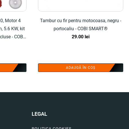
, Motor 4
Tambur cu fir pentru motocoasa, negru -
, 5.6 KW, kit
portocaliu - COBI SMART®
ncluse - COBI
29.00
lei
țul
rent
ADAUGĂ ÎN COȘ
te:
.00 lei.
LEGAL
POLITICA COOKIES