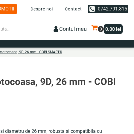
OMOTII
0742.791.815
Despre noi
Contact
Contul meu
0.00
lei
u motocoasa, 9D, 26 mm - COBI SMART®
otocoasa, 9D, 26 mm - COBI
 si diametru de 26 mm, robusta si compatibila cu