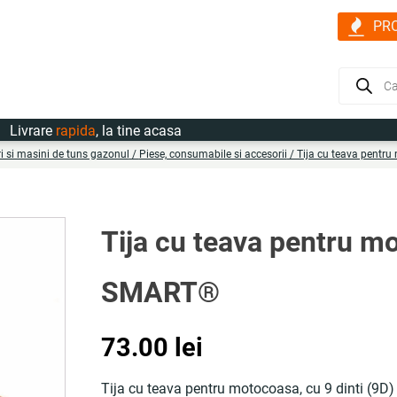
PR
Products
search
vrare
rapida
, la tine acasa
i si masini de tuns gazonul
/
Piese, consumabile si accesorii
/ Tija cu teava pentr
Tija cu teava pentru m
SMART®
73.00
lei
Tija cu teava pentru motocoasa, cu 9 dinti (9D)