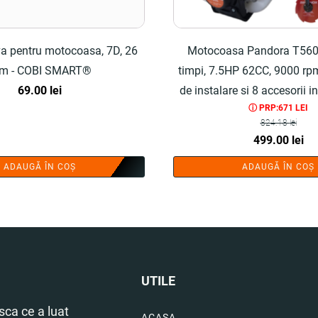
va pentru motocoasa, 7D, 26
Motocoasa Pandora T5600
m - COBI SMART®
timpi, 7.5HP 62CC, 9000 rpm
69.00
lei
de instalare si 8 accesorii i
ⓘ PRP:671 LEI
SMART®
824.18
lei
Prețul
Pre
499.00
lei
inițial
cu
ADAUGĂ ÎN COȘ
ADAUGĂ ÎN COȘ
a
es
fost:
499
824.18 lei.
UTILE
ca ce a luat
ACASA