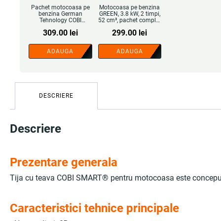
Pachet motocoasa pe
Motocoasa pe benzina
benzina German
GREEN, 3.8 kW, 2 timpi,
Tehnology COBI
52 cm³, pachet complet
SMART®, 6 CP, 4.4 kw,
- COBI SMART®
309.00
lei
299.00
lei
9000 rpm, 5 accesorii,
include cap tip drujba -
COBI SMART®
ADAUGA
ADAUGA
DESCRIERE
Descriere
Prezentare generala
Tija cu teava COBI SMART® pentru motocoasa este conceputa p
Caracteristici tehnice principale