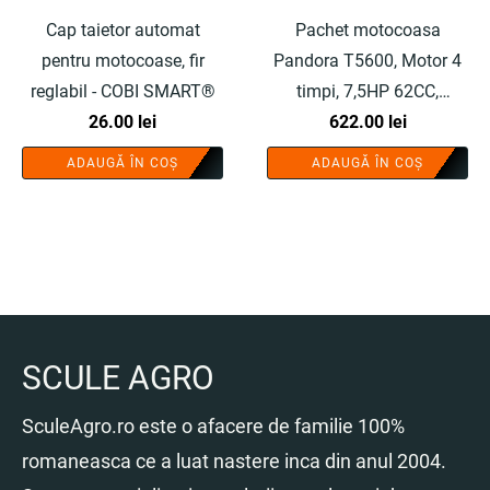
Cap taietor automat
Pachet motocoasa
pentru motocoase, fir
Pandora T5600, Motor 4
reglabil - COBI SMART®
timpi, 7,5HP 62CC,
26.00
lei
9000rpm, 5.6 kW, Kit de
622.00
lei
instalare si 8 accesorii,
ADAUGĂ ÎN COȘ
ADAUGĂ ÎN COȘ
include cap tip drujba -
COBI SMART®
SCULE AGRO
SculeAgro.ro este o afacere de familie 100%
romaneasca ce a luat nastere inca din anul 2004.