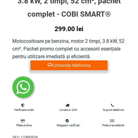
3.8 kW, 2 timpi, 52 cm³, pachet
complet - COBI SMART®
299.00
lei
Motocositoare pe benzina, motor 2 timpi, 3.8 kW, 52
cm³. Pachet promo complet cu accesorii esențiale
pentru utilizare imediată și eficientă.
Comanda telefonica
Verificare colet
Livrare in 24h
Suport telefonic
Plata online
Magazin verificat
Preturi excelente
SKU:
COBI0958