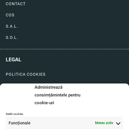
CONTACT
COS
S.A.L.
S.O.L.
LEGAL
POLITICA COOKIES
LIVRARI SI PLATI
Administrează
consimțămintele pentru
GARANTIE SI SERVICE
cookie-uri
FORMULAR SERVICE
Setări cookies.
LIVRARE SI RETUR
Funcționale
Mereu activ