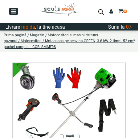
ivrare
rapida
, la tine acasa
Suna la
0747.72
Prima pagină
/
Magazin
/
Motocositori si masini de tuns
gazonul
/
Motocositori
/ Motocoasa pe benzina GREEN, 3.8 kW, 2 timpi, 52 cm³,
pachet complet - COBI SMART®