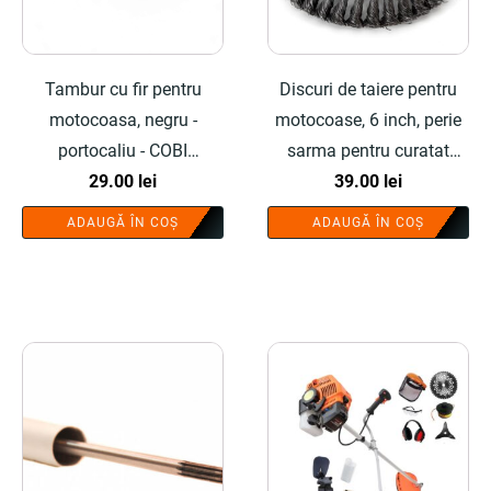
Tambur cu fir pentru
Discuri de taiere pentru
motocoasa, negru -
motocoase, 6 inch, perie
portocaliu - COBI
sarma pentru curatat
SMART®
29.00
lei
pavele - COBI SMART®
39.00
lei
ADAUGĂ ÎN COȘ
ADAUGĂ ÎN COȘ