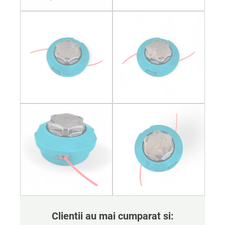
Clientii au mai cumparat si: