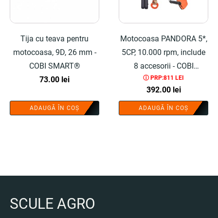
Tija cu teava pentru
Motocoasa PANDORA 5*,
motocoasa, 9D, 26 mm -
5CP, 10.000 rpm, include
COBI SMART®
8 accesorii - COBI
ⓘ PRP:811 LEI
73.00
lei
SMART®
392.00
lei
ADAUGĂ ÎN COȘ
ADAUGĂ ÎN COȘ
SCULE AGRO