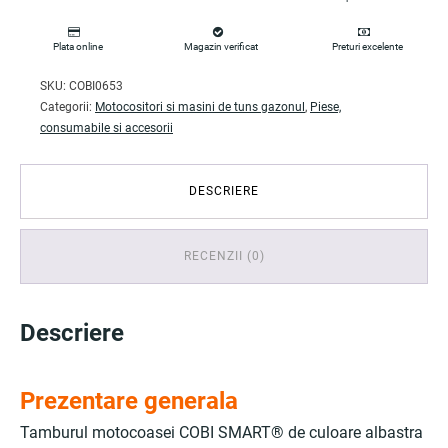
Plata online
Magazin verificat
Preturi excelente
SKU:
COBI0653
Categorii:
Motocositori si masini de tuns gazonul
,
Piese,
consumabile si accesorii
DESCRIERE
RECENZII (0)
Descriere
Prezentare generala
Tamburul motocoasei COBI SMART® de culoare albastra