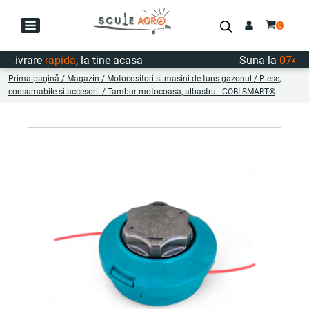
ivrare
rapida
, la tine acasa
Suna la
0747.72
Prima pagină
/
Magazin
/
Motocositori si masini de tuns gazonul
/
Piese,
consumabile si accesorii
/ Tambur motocoasa, albastru - COBI SMART®