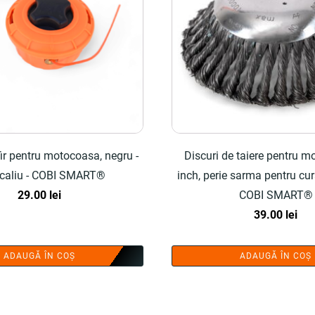
ir pentru motocoasa, negru -
Discuri de taiere pentru m
ocaliu - COBI SMART®
inch, perie sarma pentru cur
29.00
lei
COBI SMART®
39.00
lei
ADAUGĂ ÎN COȘ
ADAUGĂ ÎN COȘ