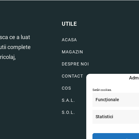
UTILE
ca ce a luat
ACASA
utii complete
MAGAZIN
icolaj,
DESPRE NOI
CONTACT
Admi
COS
Setări cookies.
Funcționale
S.A.L.
S.O.L.
Statistici