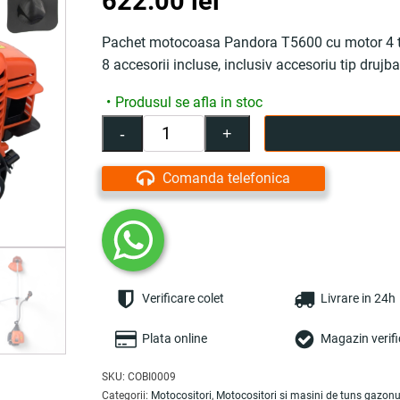
622.00
lei
Pachet motocoasa Pandora T5600 cu motor 4 tim
8 accesorii incluse, inclusiv accesoriu tip drujba 
Produsul se afla in stoc
-
+
Cantitate
Pachet
motocoasa
Comanda telefonica
Pandora
T5600,
Motor
4
timpi,
7,5HP
Verificare colet
Livrare in 24h
62CC,
9000rpm,
5.6
Plata online
Magazin verifi
kW,
Kit
SKU:
COBI0009
de
Categorii:
Motocositori
,
Motocositori si masini de tuns gazonu