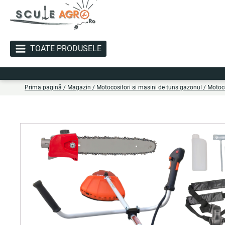
TOATE PRODUSELE
Li
Prima pagină
/
Magazin
/
Motocositori si masini de tuns gazonul
/
Motoco