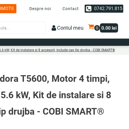
OMOTII
0742.791.815
Despre noi
Contact
Contul meu
0.00
lei
kW, Kit de instalare si 8 accesorii, include cap tip drujba - COBI SMART®
ora T5600, Motor 4 timpi,
6 kW, Kit de instalare si 8
 tip drujba - COBI SMART®