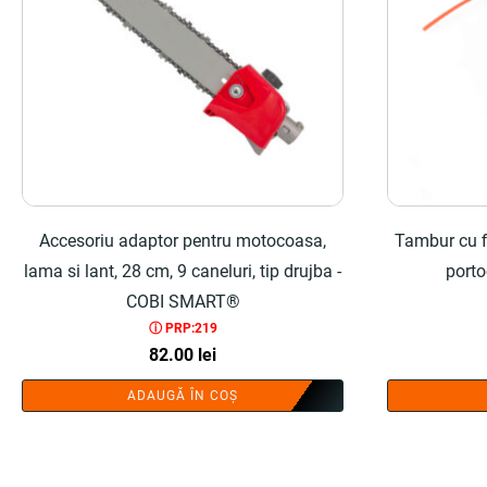
Accesoriu adaptor pentru motocoasa,
Tambur cu f
lama si lant, 28 cm, 9 caneluri, tip drujba -
port
COBI SMART®
ⓘ PRP:219
82.00
lei
ADAUGĂ ÎN COȘ