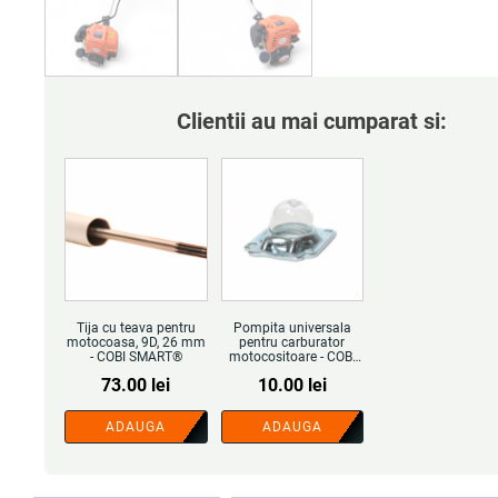
Clientii au mai cumparat si:
Tija cu teava pentru
Pompita universala
motocoasa, 9D, 26 mm
pentru carburator
- COBI SMART®
motocositoare - COBI
SMART®
73.00
lei
10.00
lei
ADAUGA
ADAUGA