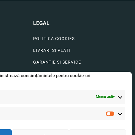
LEGAL
POLITICA COOKIES
LIVRARI SI PLATI
GARANTIE SI SERVICE
FORMULAR SERVICE
nistrează consimțămintele pentru cookie-uri
LIVRARE SI RETUR
Mereu activ
FORMULAR DE RETUR
A.N.P.C.
Statistici
O.D.R.