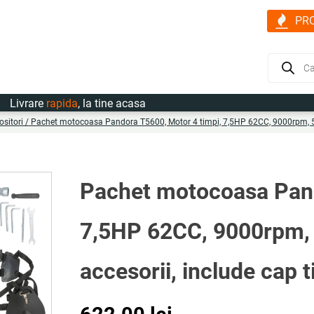
PR
Products
search
vrare
rapida
, la tine acasa
sitori
/ Pachet motocoasa Pandora T5600, Motor 4 timpi, 7,5HP 62CC, 9000rpm, 5.6 
Pachet motocoasa Pand
7,5HP 62CC, 9000rpm, 5.
accesorii, include cap