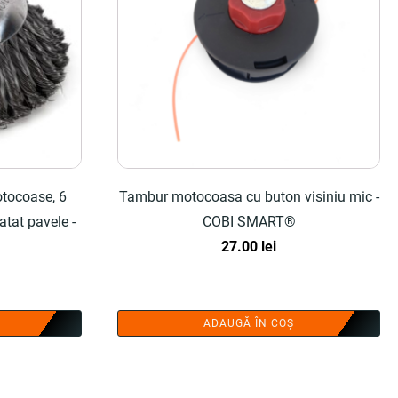
otocoase, 6
Tambur motocoasa cu buton visiniu mic -
atat pavele -
COBI SMART®
27.00
lei
ADAUGĂ ÎN COȘ