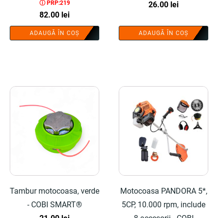
ⓘ PRP:219
drujba - COBI SMART®
26.00
lei
82.00
lei
ADAUGĂ ÎN COȘ
ADAUGĂ ÎN COȘ
Tambur motocoasa, verde
Motocoasa PANDORA 5*,
- COBI SMART®
5CP, 10.000 rpm, include