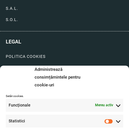
S.A.L.
S.O.L.
LEGAL
POLITICA COOKIES
LIVRARI SI PLATI
Administrează
consimțămintele pentru
GARANTIE SI SERVICE
cookie-uri
FORMULAR SERVICE
Setări cookies.
LIVRARE SI RETUR
Funcționale
Mereu activ
FORMULAR DE RETUR
Statistici
A.N.P.C.
Statistici