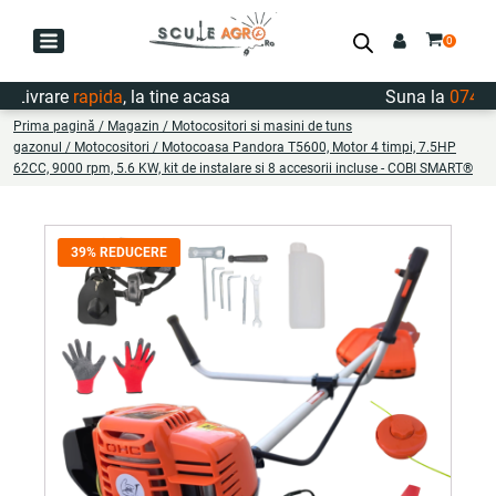
vrare
rapida
, la tine acasa
Suna la
0747.722
Prima pagină
/
Magazin
/
Motocositori si masini de tuns
gazonul
/
Motocositori
/ Motocoasa Pandora T5600, Motor 4 timpi, 7.5HP
62CC, 9000 rpm, 5.6 KW, kit de instalare si 8 accesorii incluse - COBI SMART®
39% REDUCERE