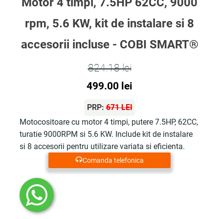
Motor 4 timpi, 7.5HP 62CC, 9000
rpm, 5.6 KW, kit de instalare si 8
accesorii incluse - COBI SMART®
824.18
lei
Prețul
Prețul
499.00
lei
inițial
curent
PRP:
671 LEI
a
este:
Motocositoare cu motor 4 timpi, putere 7.5HP, 62CC,
turatie 9000RPM si 5.6 KW. Include kit de instalare
fost:
499.00 lei.
si 8 accesorii pentru utilizare variata si eficienta.
824.18 lei.
Comanda telefonica