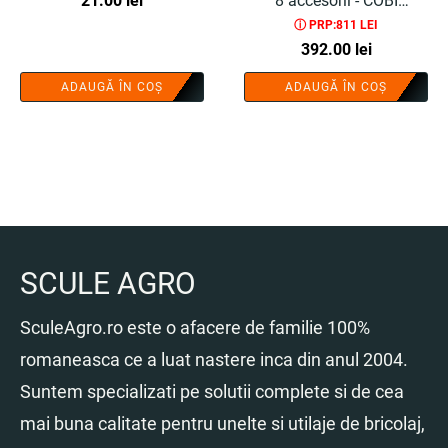
21.00
lei
8 accesorii - COBI
ⓘ PRP:811 LEI
SMART®
392.00
lei
ADAUGĂ ÎN COȘ
ADAUGĂ ÎN COȘ
SCULE AGRO
SculeAgro.ro este o afacere de familie 100%
romaneasca ce a luat nastere inca din anul 2004.
Suntem specializati pe solutii complete si de cea
mai buna calitate pentru unelte si utilaje de bricolaj,