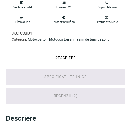
Verificare colet
Livrare in 24h
Suport telefonic
Plata online
Magazin verificat
Preturi excelente
SKU:
COBI0411
Categorii:
Motocositori
,
Motocositori si masini de tuns gazonul
DESCRIERE
SPECIFICATII TEHNICE
RECENZII (0)
Descriere