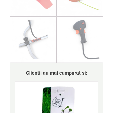
Clientii au mai cumparat si: