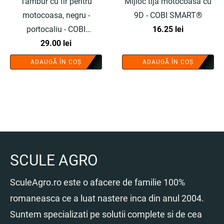
Tambur cu fir pentru
Mijloc tija motocoasa cu
motocoasa, negru -
9D - COBI SMART®
portocaliu - COBI
16.25
lei
SMART®
29.00
lei
ADAUGĂ ÎN COȘ
ADAUGĂ ÎN COȘ
SCULE AGRO
SculeAgro.ro este o afacere de familie 100%
romaneasca ce a luat nastere inca din anul 2004.
Suntem specializati pe solutii complete si de cea