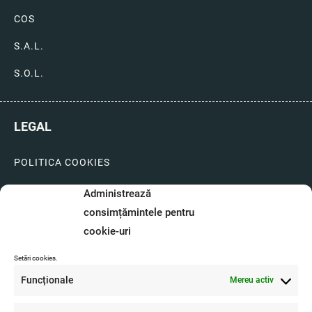
COS
S.A.L.
S.O.L.
LEGAL
POLITICA COOKIES
LIVRARI SI PLATI
Administrează
consimțămintele pentru
GARANTIE SI SERVICE
cookie-uri
FORMULAR SERVICE
Setări cookies.
LIVRARE SI RETUR
Funcționale
Mereu activ
FORMULAR DE RETUR