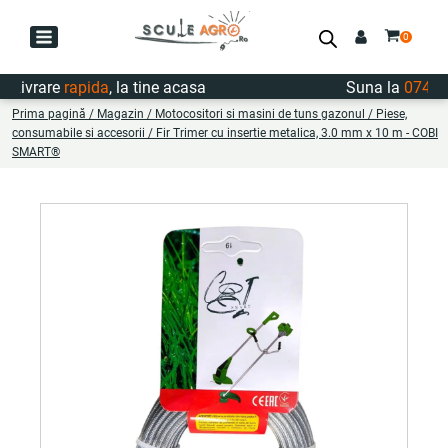
Livrare
rapida
, la tine acasa
Suna la
0747.72
Prima pagină
/
Magazin
/
Motocositori si masini de tuns gazonul
/
Piese,
consumabile si accesorii
/ Fir Trimer cu insertie metalica, 3.0 mm x 10 m - COBI
SMART®