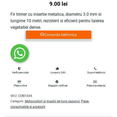
9.00
lei
Fir trimer cu insertie metalica, diametru 3.0 mm si
lungime 10 metri, rezistent si eficient pentru taierea
vegetatiei dense.
Comanda telefonica
Verificare colet
Livrare in 24h
Suport telefonic
Plata online
Magazin verificat
Preturi excelente
SKU:
COBI1044
Categorii:
Motocositori si masini de tuns gazonul
,
Piese,
consumabile si accesorii