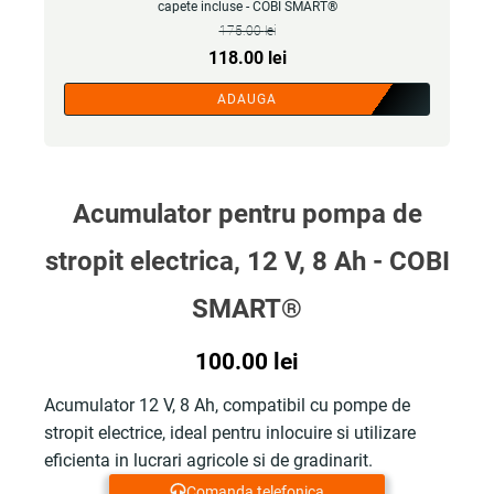
capete incluse - COBI SMART®
175.00
lei
Prețul
Prețul
118.00
lei
inițial
curent
ADAUGA
a
este:
fost:
118.00 lei.
175.00 lei.
Acumulator pentru pompa de
stropit electrica, 12 V, 8 Ah - COBI
SMART®
100.00
lei
Acumulator 12 V, 8 Ah, compatibil cu pompe de
stropit electrice, ideal pentru inlocuire si utilizare
eficienta in lucrari agricole si de gradinarit.
Comanda telefonica