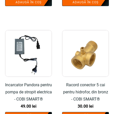
ADAUGĂ ÎN COȘ
ADAUGĂ ÎN COȘ
Incarcator Pandora pentru
Racord conector 5 cai
pompa de stropit electrica
pentru hidrofor, din bronz
- COBI SMART®
- COBI SMART®
49.00
lei
30.00
lei