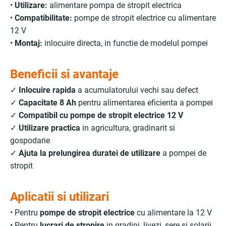
•
Utilizare:
alimentare pompa de stropit electrica
•
Compatibilitate:
pompe de stropit electrice cu alimentare
12 V
•
Montaj:
inlocuire directa, in functie de modelul pompei
Beneficii si avantaje
✓
Inlocuire rapida
a acumulatorului vechi sau defect
✓
Capacitate 8 Ah
pentru alimentarea eficienta a pompei
✓
Compatibil cu pompe de stropit electrice 12 V
✓
Utilizare practica
in agricultura, gradinarit si
gospodarie
✓
Ajuta la prelungirea duratei de utilizare
a pompei de
stropit
Aplicatii si utilizari
• Pentru
pompe de stropit electrice
cu alimentare la 12 V
• Pentru
lucrari de stropire
in gradini, livezi, sere si solarii