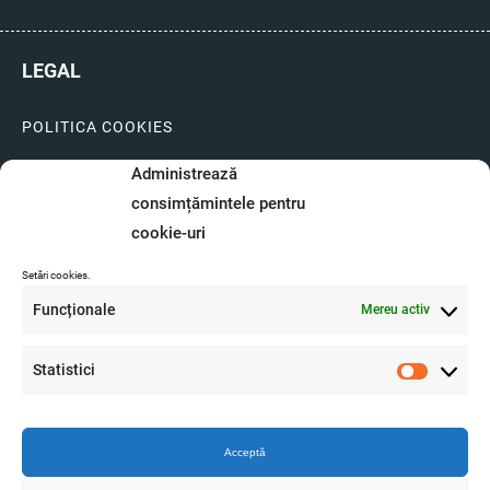
LEGAL
POLITICA COOKIES
LIVRARI SI PLATI
Administrează
consimțămintele pentru
GARANTIE SI SERVICE
cookie-uri
FORMULAR SERVICE
Setări cookies.
LIVRARE SI RETUR
Funcționale
Mereu activ
FORMULAR DE RETUR
Statistici
Statistici
A.N.P.C.
O.D.R.
Acceptă