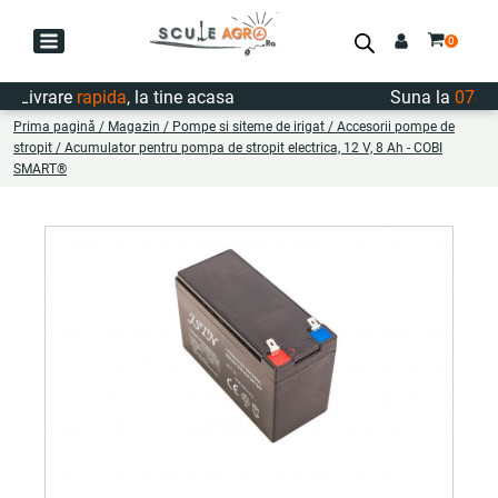
Livrare
rapida
, la tine acasa
Suna la
0747.72
Prima pagină
/
Magazin
/
Pompe si siteme de irigat
/
Accesorii pompe de
stropit
/ Acumulator pentru pompa de stropit electrica, 12 V, 8 Ah - COBI
SMART®