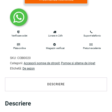
Verificare colet
Livrare in 24h
Suport telefonic
Plata online
Magazin verificat
Preturi excelente
SKU:
COBI0020
Categorii:
Accesorii pompe de stropit
,
Pompe si siteme de irigat
Etichetă:
De sezon
DESCRIERE
Descriere