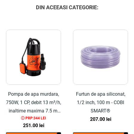
DIN ACEEASI CATEGORIE:
Pompa de apa murdara,
Furtun de apa siliconat,
750W, 1 CP, debit 13 m³/h,
1/2 inch, 100 m - COBI
inaltime maxima 7.5 m,
SMART®
ⓘ PRP:344 LEI
plastic - COBI SMART®
207.00
lei
251.00
lei