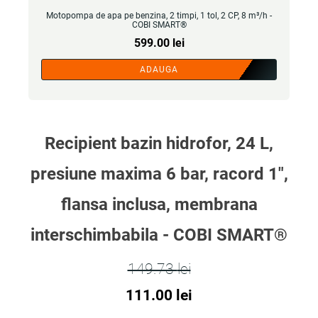
Motopompa de apa pe benzina, 2 timpi, 1 tol, 2 CP, 8 m³/h -
COBI SMART®
599.00
lei
ADAUGA
Recipient bazin hidrofor, 24 L,
presiune maxima 6 bar, racord 1",
flansa inclusa, membrana
interschimbabila - COBI SMART®
149.73
lei
Prețul
Prețul
111.00
lei