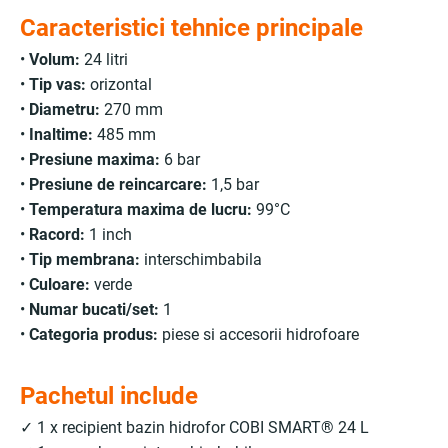
Caracteristici tehnice principale
•
Volum:
24 litri
•
Tip vas:
orizontal
•
Diametru:
270 mm
•
Inaltime:
485 mm
•
Presiune maxima:
6 bar
•
Presiune de reincarcare:
1,5 bar
•
Temperatura maxima de lucru:
99°C
•
Racord:
1 inch
•
Tip membrana:
interschimbabila
•
Culoare:
verde
•
Numar bucati/set:
1
•
Categoria produs:
piese si accesorii hidrofoare
Pachetul include
✓ 1 x recipient bazin hidrofor COBI SMART® 24 L