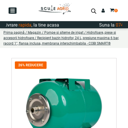
ivrare
rapida
, la tine acasa
Suna la
0747.72
Prima pagină
/
Magazin
/
Pompe si siteme de irigat
/
Hidrofoare, piese si
accesorii hidrofoare
/ Recipient bazin hidrofor, 24 L, presiune maxima 6 bar,
racord 1", flansa inclusa, membrana interschimbabila - COBI SMART®
26% REDUCERE