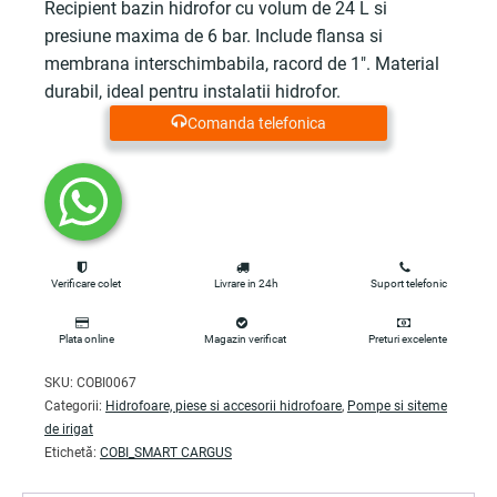
inițial
curent
Recipient bazin hidrofor cu volum de 24 L si
presiune maxima de 6 bar. Include flansa si
a
este:
membrana interschimbabila, racord de 1". Material
fost:
111.00 lei.
durabil, ideal pentru instalatii hidrofor.
Comanda telefonica
149.73 lei.
Verificare colet
Livrare in 24h
Suport telefonic
Plata online
Magazin verificat
Preturi excelente
SKU:
COBI0067
Categorii:
Hidrofoare, piese si accesorii hidrofoare
,
Pompe si siteme
de irigat
Etichetă:
COBI_SMART CARGUS