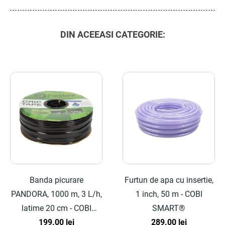
DIN ACEEASI CATEGORIE:
Banda picurare
Furtun de apa cu insertie,
PANDORA, 1000 m, 3 L/h,
1 inch, 50 m - COBI
latime 20 cm - COBI
SMART®
199.00
SMART®
lei
289.00
lei