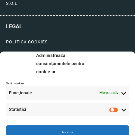
S.O.L.
LEGAL
POLITICA COOKIES
LIVRARI SI PLATI
Administrează
consimțămintele pentru
GARANTIE SI SERVICE
cookie-uri
FORMULAR SERVICE
Setări cookies.
LIVRARE SI RETUR
Funcționale
Mereu activ
FORMULAR DE RETUR
Statistici
A.N.P.C.
Statistici
O.D.R.
Acceptă