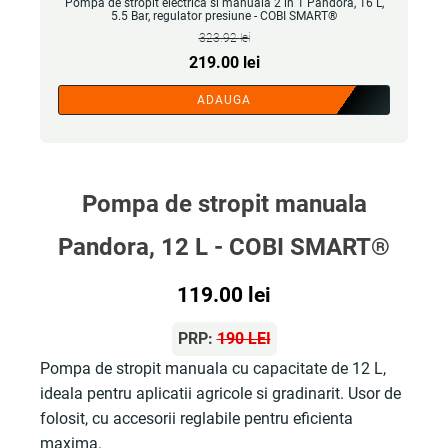
Pompa de stropit electrica si manuala 2 in 1 Pandora, 16 L,
5.5 Bar, regulator presiune - COBI SMART®
323.92
lei
Prețul
Prețul
219.00
lei
inițial
curent
ADAUGA
a
este:
fost:
219.00 lei.
323.92 lei.
Pompa de stropit manuala
Pandora, 12 L - COBI SMART®
119.00
lei
PRP:
190 LEI
Pompa de stropit manuala cu capacitate de 12 L,
ideala pentru aplicatii agricole si gradinarit. Usor de
folosit, cu accesorii reglabile pentru eficienta
maxima.