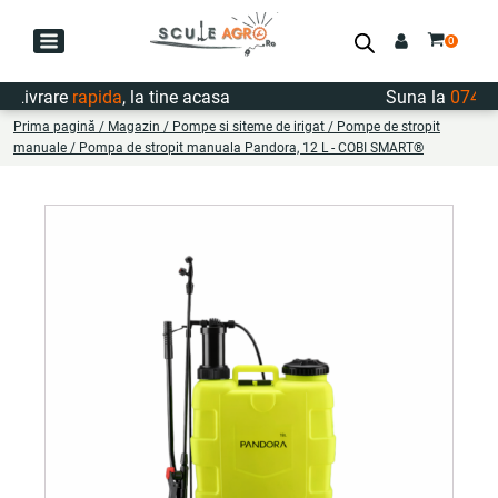
ivrare
rapida
, la tine acasa
Suna la
0747.72
Prima pagină
/
Magazin
/
Pompe si siteme de irigat
/
Pompe de stropit
manuale
/ Pompa de stropit manuala Pandora, 12 L - COBI SMART®