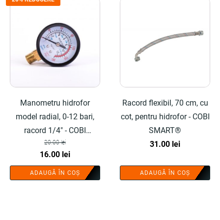
Manometru hidrofor
Racord flexibil, 70 cm, cu
model radial, 0-12 bari,
cot, pentru hidrofor - COBI
racord 1/4" - COBI
SMART®
20.00
lei
SMART®
31.00
lei
Prețul
Prețul
16.00
lei
inițial
curent
ADAUGĂ ÎN COȘ
ADAUGĂ ÎN COȘ
a
este:
fost:
16.00 lei.
20.00 lei.