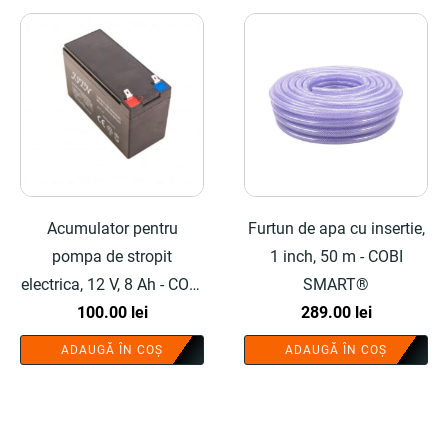
Acumulator pentru
Furtun de apa cu insertie,
pompa de stropit
1 inch, 50 m - COBI
electrica, 12 V, 8 Ah - COBI
SMART®
100.00
SMART®
lei
289.00
lei
ADAUGĂ ÎN COȘ
ADAUGĂ ÎN COȘ