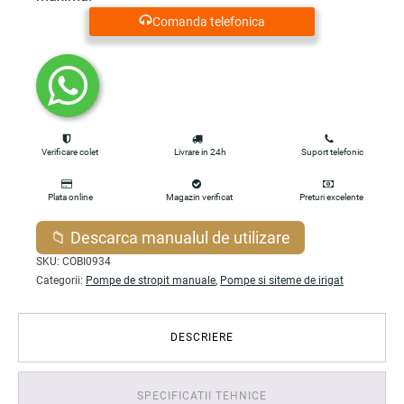
Comanda telefonica
Verificare colet
Livrare in 24h
Suport telefonic
Plata online
Magazin verificat
Preturi excelente
📁 Descarca manualul de utilizare
SKU:
COBI0934
Categorii:
Pompe de stropit manuale
,
Pompe si siteme de irigat
DESCRIERE
SPECIFICATII TEHNICE