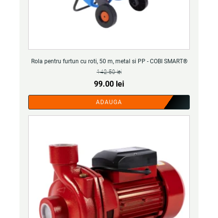
Rola pentru furtun cu roti, 50 m, metal si PP - COBI SMART®
142.50
lei
Prețul
Prețul
99.00
lei
inițial
curent
ADAUGA
a
este:
fost:
99.00 lei.
142.50 lei.