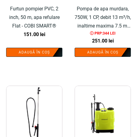
Furtun pompier PVC, 2
Pompa de apa murdara,
inch, 50 m, apa refulare
750W, 1 CP, debit 13 m³/h,
Flat - COBI SMART®
inaltime maxima 7.5 m,
ⓘ PRP:344 LEI
151.00
lei
plastic - COBI SMART®
251.00
lei
ADAUGĂ ÎN COȘ
ADAUGĂ ÎN COȘ