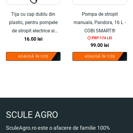
Tija cu cap dublu din
Pompa de stropit
plastic, pentru pompele
manuala, Pandora, 16 L -
de stropit electrice si
COBI SMART®
ⓘ PRP:174 LEI
manuale - COBI SMART®
16.00
lei
99.00
lei
ADAUGĂ ÎN COȘ
ADAUGĂ ÎN COȘ
SCULE AGRO
SculeAgro.ro este o afacere de familie 100%