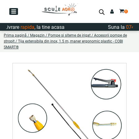
ivrare
rapida
, la tine acasa
Suna la
0747.722
Prima pagină
/
Magazin
/
Pompe si siteme de irigat
/
Accesorii pompe de
stropit
/ Tija extensibila din inox, 1.5 m, maner ergonomic plastic - COBI
SMART®