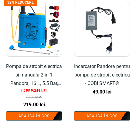
32% REDUCERE
Pompa de stropit electrica
Incarcator Pandora pentru
si manuala 2 in 1
pompa de stropit electrica
Pandora, 16 L, 5.5 Bar,
- COBI SMART®
ⓘ PRP:349 LEI
regulator presiune - COBI
49.00
lei
323.92
lei
SMART®
Prețul
Prețul
219.00
lei
inițial
curent
ADAUGĂ ÎN COȘ
ADAUGĂ ÎN COȘ
a
este:
fost:
219.00 lei.