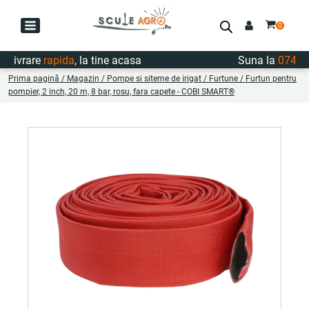
ivrare
rapida
, la tine acasa
Suna la
0747.722
Prima pagină
/
Magazin
/
Pompe si siteme de irigat
/
Furtune
/ Furtun pentru
pompier, 2 inch, 20 m, 8 bar, rosu, fara capete - COBI SMART®