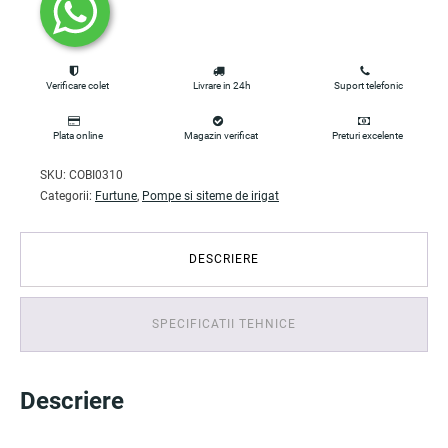
Verificare colet
Livrare in 24h
Suport telefonic
Plata online
Magazin verificat
Preturi excelente
SKU:
COBI0310
Categorii:
Furtune
,
Pompe si siteme de irigat
DESCRIERE
SPECIFICATII TEHNICE
Descriere