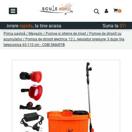
vrare
rapida
, la tine acasa
Suna la
0747.722
Prima pagină
/
Magazin
/
Pompe si siteme de irigat
/
Pompe de stropit cu
acumulator
/ Pompa de stropit electrica, 12 L, regulator presiune, 3 duze, tija
telescopica 65-110 cm - COBI SMART®