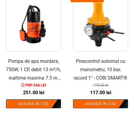
Pompa de apa murdara,
Prescontrol automat cu
750W, 1 CP, debit 13 m³/h,
manometru, 10 bar,
inaltime maxima 7.5 m,
racord 1" - COBI SMART®
ⓘ PRP:344 LEI
175.00
lei
plastic - COBI SMART®
Prețul
Prețul
251.00
lei
117.00
lei
inițial
curent
ADAUGĂ ÎN COȘ
ADAUGĂ ÎN COȘ
a
este:
fost:
117.00 lei.
175.00 lei.