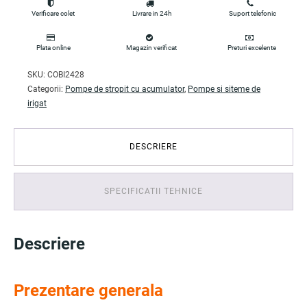
Verificare colet
Livrare in 24h
Suport telefonic
Plata online
Magazin verificat
Preturi excelente
SKU:
COBI2428
Categorii:
Pompe de stropit cu acumulator
,
Pompe si siteme de
irigat
DESCRIERE
SPECIFICATII TEHNICE
Descriere
Prezentare generala