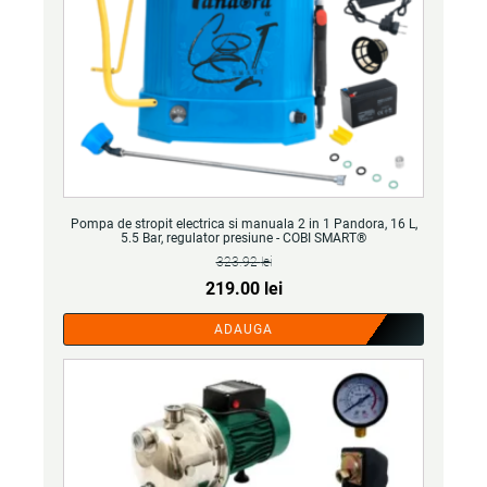
Pompa de stropit electrica si manuala 2 in 1 Pandora, 16 L,
5.5 Bar, regulator presiune - COBI SMART®
323.92
lei
Prețul
Prețul
219.00
lei
inițial
curent
ADAUGA
a
este:
fost:
219.00 lei.
323.92 lei.