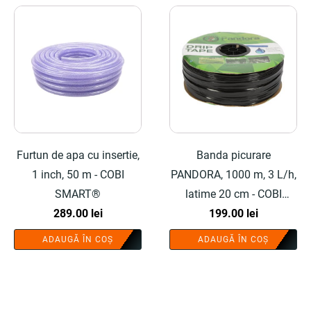
Furtun de apa cu insertie,
Banda picurare
1 inch, 50 m - COBI
PANDORA, 1000 m, 3 L/h,
SMART®
latime 20 cm - COBI
289.00
lei
199.00
SMART®
lei
ADAUGĂ ÎN COȘ
ADAUGĂ ÎN COȘ