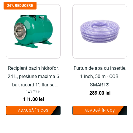
26% REDUCERE
Recipient bazin hidrofor,
Furtun de apa cu insertie,
24 L, presiune maxima 6
1 inch, 50 m - COBI
bar, racord 1", flansa
SMART®
149.73
lei
inclusa, membrana
289.00
lei
Prețul
Prețul
111.00
lei
interschimbabila - COBI
inițial
curent
SMART®
ADAUGĂ ÎN COȘ
ADAUGĂ ÎN COȘ
a
este:
fost:
111.00 lei.
149.73 lei.