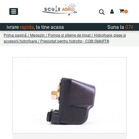
Livrare
rapida
, la tine acasa
Suna la
0747.72
Prima pagină
/
Magazin
/
Pompe si siteme de irigat
/
Hidrofoare, piese si
accesorii hidrofoare
/ Presostat pentru hidrofor - COBI SMART®