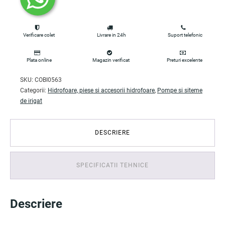
Verificare colet
Livrare in 24h
Suport telefonic
Plata online
Magazin verificat
Preturi excelente
SKU:
COBI0563
Categorii:
Hidrofoare, piese si accesorii hidrofoare
,
Pompe si siteme
de irigat
DESCRIERE
SPECIFICATII TEHNICE
Descriere