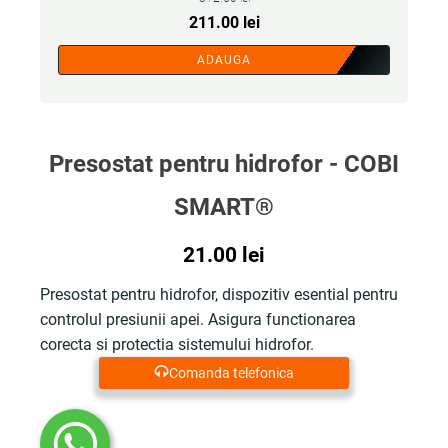
Prețul
Prețul
211.00
lei
inițial
curent
ADAUGA
a
este:
fost:
211.00 lei.
312.50 lei.
Presostat pentru hidrofor - COBI
SMART®
21.00
lei
Presostat pentru hidrofor, dispozitiv esential pentru
controlul presiunii apei. Asigura functionarea
corecta si protectia sistemului hidrofor.
Comanda telefonica