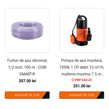
Furtun de apa siliconat,
Pompa de apa murdara,
1/2 inch, 100 m - COBI
750W, 1 CP, debit 13 m³/h,
SMART®
inaltime maxima 7.5 m,
ⓘ PRP:344 LEI
207.00
lei
plastic - COBI SMART®
251.00
lei
ADAUGĂ ÎN COȘ
ADAUGĂ ÎN COȘ