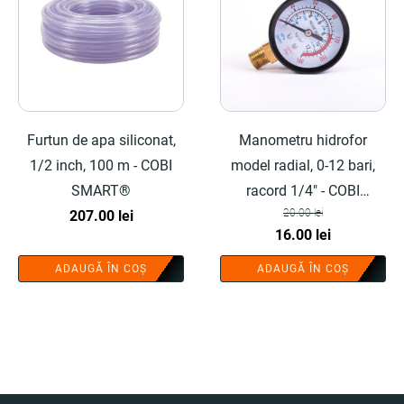
Furtun de apa siliconat,
Manometru hidrofor
1/2 inch, 100 m - COBI
model radial, 0-12 bari,
SMART®
racord 1/4" - COBI
20.00
lei
207.00
lei
SMART®
Prețul
Prețul
16.00
lei
inițial
curent
ADAUGĂ ÎN COȘ
ADAUGĂ ÎN COȘ
a
este:
fost:
16.00 lei.
20.00 lei.