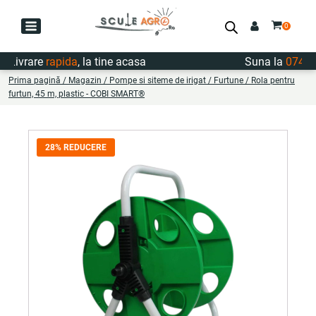
ivrare
rapida
, la tine acasa
Suna la
0747.722
Prima pagină
/
Magazin
/
Pompe si siteme de irigat
/
Furtune
/ Rola pentru
furtun, 45 m, plastic - COBI SMART®
28% REDUCERE