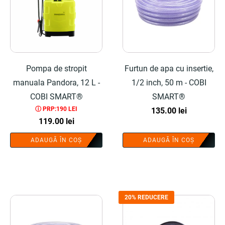
Pompa de stropit
Furtun de apa cu insertie,
manuala Pandora, 12 L -
1/2 inch, 50 m - COBI
COBI SMART®
SMART®
ⓘ PRP:190 LEI
135.00
lei
119.00
lei
ADAUGĂ ÎN COȘ
ADAUGĂ ÎN COȘ
20% REDUCERE