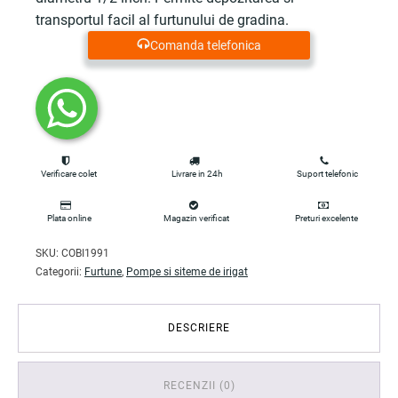
fost:
99.00 lei.
transportul facil al furtunului de gradina.
Comanda telefonica
137.50 lei.
Verificare colet
Livrare in 24h
Suport telefonic
Plata online
Magazin verificat
Preturi excelente
SKU:
COBI1991
Categorii:
Furtune
,
Pompe si siteme de irigat
DESCRIERE
RECENZII (0)