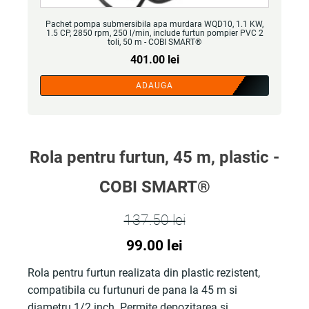
Pachet pompa submersibila apa murdara WQD10, 1.1 KW,
1.5 CP, 2850 rpm, 250 l/min, include furtun pompier PVC 2
toli, 50 m - COBI SMART®
401.00
lei
ADAUGA
Rola pentru furtun, 45 m, plastic -
COBI SMART®
137.50
lei
Prețul
Prețul
99.00
lei
inițial
curent
Rola pentru furtun realizata din plastic rezistent,
compatibila cu furtunuri de pana la 45 m si
a
este:
diametru 1/2 inch. Permite depozitarea si