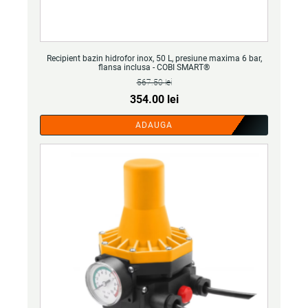
Recipient bazin hidrofor inox, 50 L, presiune maxima 6 bar,
flansa inclusa - COBI SMART®
567.50
lei
Prețul
Prețul
354.00
lei
inițial
curent
ADAUGA
a
este:
fost:
354.00 lei.
567.50 lei.