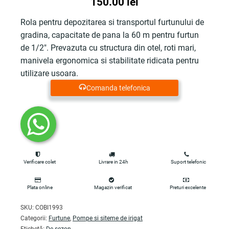
150.00
lei
Rola pentru depozitarea si transportul furtunului de
gradina, capacitate de pana la 60 m pentru furtun
de 1/2". Prevazuta cu structura din otel, roti mari,
manivela ergonomica si stabilitate ridicata pentru
utilizare usoara.
Comanda telefonica
Verificare colet
Livrare in 24h
Suport telefonic
Plata online
Magazin verificat
Preturi excelente
SKU:
COBI1993
Categorii:
Furtune
,
Pompe si siteme de irigat