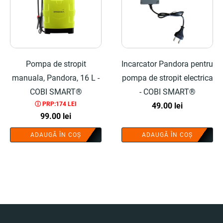
Pompa de stropit
Incarcator Pandora pentru
manuala, Pandora, 16 L -
pompa de stropit electrica
COBI SMART®
- COBI SMART®
ⓘ PRP:174 LEI
49.00
lei
99.00
lei
ADAUGĂ ÎN COȘ
ADAUGĂ ÎN COȘ