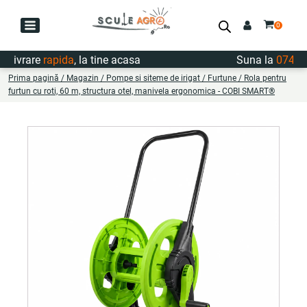
ivrare
rapida
, la tine acasa
Suna la
0747.722
Prima pagină
/
Magazin
/
Pompe si siteme de irigat
/
Furtune
/ Rola pentru
furtun cu roti, 60 m, structura otel, manivela ergonomica - COBI SMART®