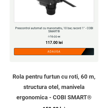
Prescontrol automat cu manometru, 10 bar, racord 1" - COBI
SMART®
175.00
lei
Prețul
Prețul
117.00
lei
inițial
curent
ADAUGA
a
este:
fost:
117.00 lei.
175.00 lei.
Rola pentru furtun cu roti, 60 m,
structura otel, manivela
ergonomica - COBI SMART®