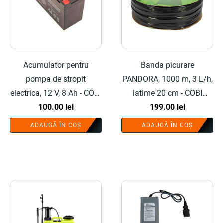
Acumulator pentru
Banda picurare
pompa de stropit
PANDORA, 1000 m, 3 L/h,
electrica, 12 V, 8 Ah - COBI
latime 20 cm - COBI
100.00
SMART®
lei
199.00
SMART®
lei
ADAUGĂ ÎN COȘ
ADAUGĂ ÎN COȘ