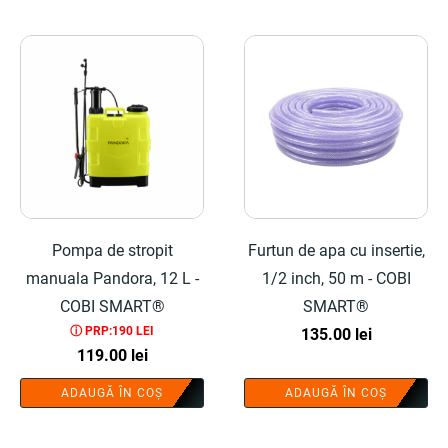
Pompa de stropit
Furtun de apa cu insertie,
manuala Pandora, 12 L -
1/2 inch, 50 m - COBI
COBI SMART®
SMART®
ⓘ PRP:190 LEI
135.00
lei
119.00
lei
ADAUGĂ ÎN COȘ
ADAUGĂ ÎN COȘ