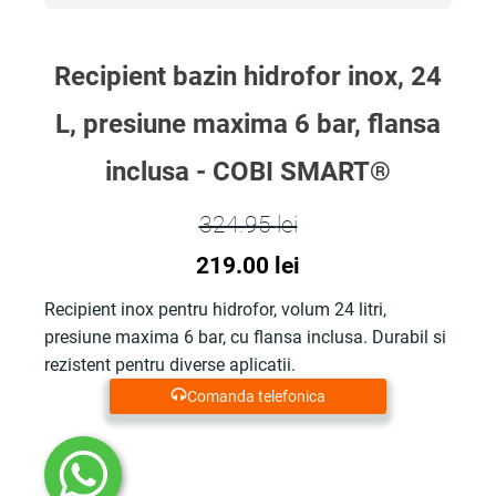
fost:
316.00 lei.
462.50 lei.
Recipient bazin hidrofor inox, 24
L, presiune maxima 6 bar, flansa
inclusa - COBI SMART®
324.95
lei
Prețul
Prețul
219.00
lei
inițial
curent
Recipient inox pentru hidrofor, volum 24 litri,
presiune maxima 6 bar, cu flansa inclusa. Durabil si
a
este:
rezistent pentru diverse aplicatii.
fost:
219.00 lei.
Comanda telefonica
324.95 lei.