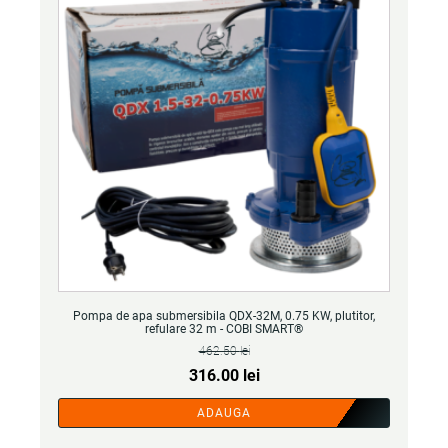
Pompa de apa submersibila QDX-32M, 0.75 KW, plutitor,
refulare 32 m - COBI SMART®
462.50
lei
Prețul
Prețul
316.00
lei
inițial
curent
ADAUGA
a
este: