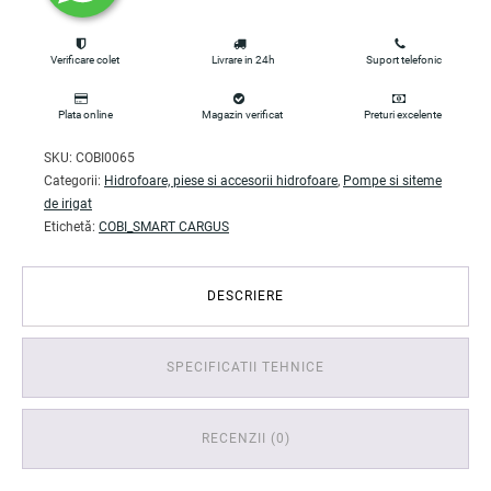
Verificare colet
Livrare in 24h
Suport telefonic
Plata online
Magazin verificat
Preturi excelente
SKU:
COBI0065
Categorii:
Hidrofoare, piese si accesorii hidrofoare
,
Pompe si siteme
de irigat
Etichetă:
COBI_SMART CARGUS
DESCRIERE
SPECIFICATII TEHNICE
RECENZII (0)