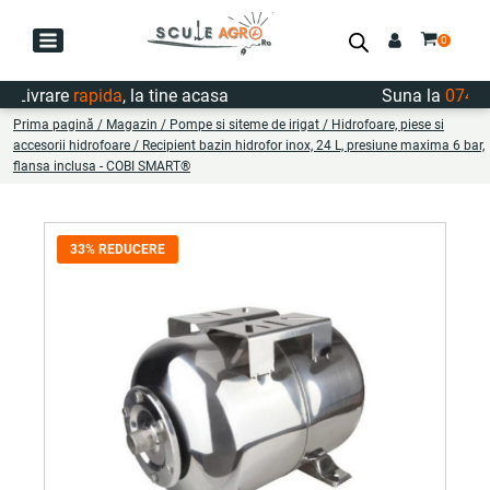
Livrare
rapida
, la tine acasa
Suna la
0747.72
Prima pagină
/
Magazin
/
Pompe si siteme de irigat
/
Hidrofoare, piese si
accesorii hidrofoare
/ Recipient bazin hidrofor inox, 24 L, presiune maxima 6 bar,
flansa inclusa - COBI SMART®
33% REDUCERE