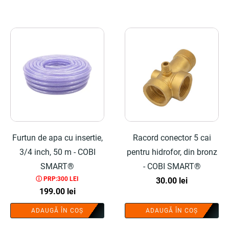
Furtun de apa cu insertie,
Racord conector 5 cai
3/4 inch, 50 m - COBI
pentru hidrofor, din bronz
SMART®
- COBI SMART®
ⓘ PRP:300 LEI
30.00
lei
199.00
lei
ADAUGĂ ÎN COȘ
ADAUGĂ ÎN COȘ