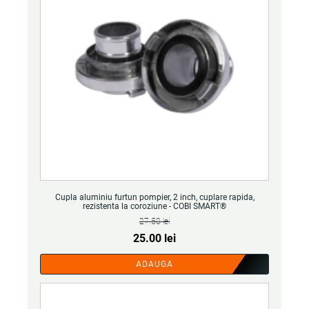
Cupla aluminiu furtun pompier, 2 inch, cuplare rapida,
rezistenta la coroziune - COBI SMART®
27.50
lei
Prețul
Prețul
25.00
lei
inițial
curent
ADAUGA
a
este:
fost:
25.00 lei.