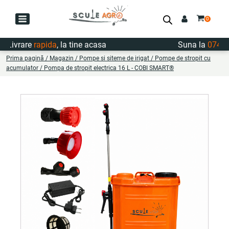
ivrare
rapida
, la tine acasa
Suna la
0747.722
Prima pagină
/
Magazin
/
Pompe si siteme de irigat
/
Pompe de stropit cu
acumulator
/ Pompa de stropit electrica 16 L - COBI SMART®