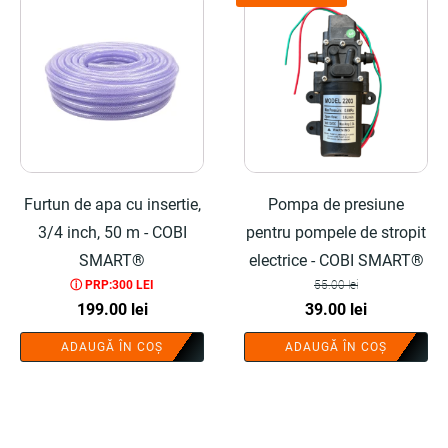
Furtun de apa cu insertie,
Pompa de presiune
3/4 inch, 50 m - COBI
pentru pompele de stropit
SMART®
electrice - COBI SMART®
ⓘ PRP:300 LEI
55.00
lei
Prețul
Prețul
199.00
lei
39.00
lei
inițial
curent
ADAUGĂ ÎN COȘ
ADAUGĂ ÎN COȘ
a
este:
fost:
39.00 lei.
55.00 lei.