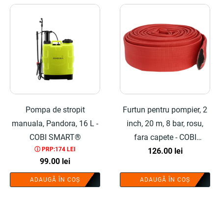
Pompa de stropit
Furtun pentru pompier, 2
manuala, Pandora, 16 L -
inch, 20 m, 8 bar, rosu,
COBI SMART®
fara capete - COBI
ⓘ PRP:174 LEI
126.00
SMART®
lei
99.00
lei
ADAUGĂ ÎN COȘ
ADAUGĂ ÎN COȘ