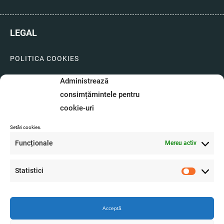
LEGAL
POLITICA COOKIES
LIVRARI SI PLATI
Administrează
consimțămintele pentru
GARANTIE SI SERVICE
cookie-uri
FORMULAR SERVICE
Setări cookies.
LIVRARE SI RETUR
Funcționale
Mereu activ
FORMULAR DE RETUR
Statistici
A.N.P.C.
Statistici
O.D.R.
Acceptă