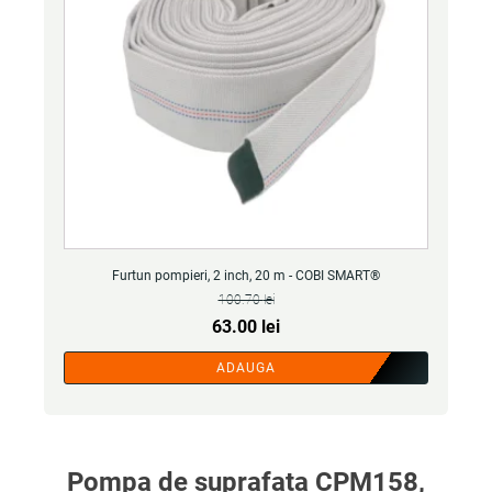
Furtun pompieri, 2 inch, 20 m - COBI SMART®
100.70
lei
Prețul
Prețul
63.00
lei
inițial
curent
ADAUGA
a
este:
fost:
63.00 lei.
100.70 lei.
Pompa de suprafata CPM158,