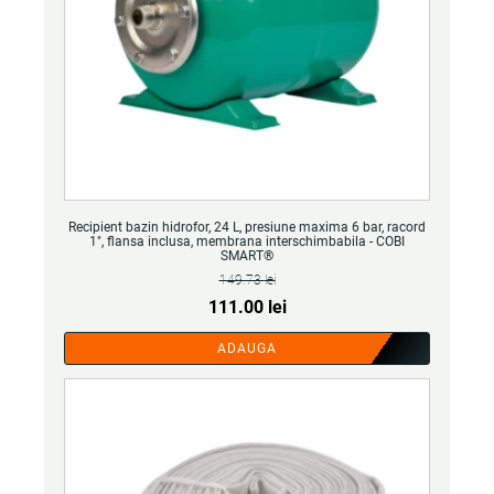
Recipient bazin hidrofor, 24 L, presiune maxima 6 bar, racord
1", flansa inclusa, membrana interschimbabila - COBI
SMART®
149.73
lei
Prețul
Prețul
111.00
lei
inițial
curent
ADAUGA
a
este:
fost:
111.00 lei.
149.73 lei.