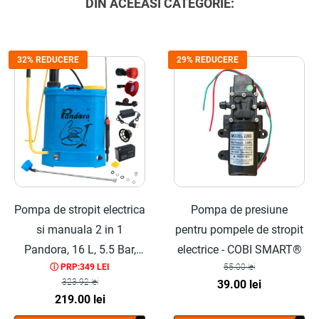
DIN ACEEASI CATEGORIE:
32% REDUCERE
29% REDUCERE
Pompa de stropit electrica
Pompa de presiune
si manuala 2 in 1
pentru pompele de stropit
Pandora, 16 L, 5.5 Bar,
electrice - COBI SMART®
ⓘ PRP:349 LEI
55.00
lei
regulator presiune - COBI
323.92
lei
Prețul
Prețul
39.00
lei
SMART®
Prețul
Prețul
219.00
lei
inițial
curent
inițial
curent