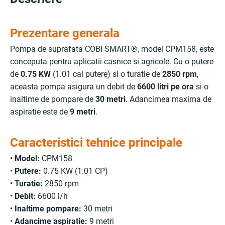
Prezentare generala
Pompa de suprafata COBI SMART®, model CPM158, este
conceputa pentru aplicatii casnice si agricole. Cu o putere
de
0.75 KW
(1.01 cai putere) si o turatie de
2850 rpm
,
aceasta pompa asigura un debit de
6600 litri pe ora
si o
inaltime de pompare de
30 metri
. Adancimea maxima de
aspiratie este de
9 metri
.
Caracteristici tehnice principale
•
Model:
CPM158
•
Putere:
0.75 KW (1.01 CP)
•
Turatie:
2850 rpm
•
Debit:
6600 l/h
•
Inaltime pompare:
30 metri
•
Adancime aspiratie:
9 metri