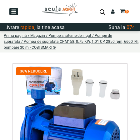
vrare
rapida
, la tine acasa
Suna la
0747.722
Prima pagină
/
Magazin
/
Pompe si siteme de irigat
/
Pompe de
suprafata
/ Pompa de suprafata CPM158, 0.75 KW, 1.01 CP, 2850 rpm, 6600 l/h,
pompare 30 m - COBI SMART®
36% REDUCERE