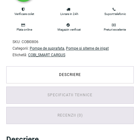
Verificare colet
Livrare in 24h
Suport telefonic
Plata online
Magazin verificat
Preturi excelente
SKU:
COBI0806
Categorii:
Pompe de suprafata
,
Pompe si siteme de irigat
Etichetă:
COBI_SMART CARGUS
DESCRIERE
SPECIFICATII TEHNICE
RECENZII (0)
Descriere