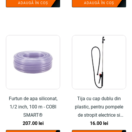
a
este:
ADAUGĂ ÎN COȘ
ADAUGĂ ÎN COȘ
a
este:
fost:
39.00 lei.
fost:
219.00 lei.
55.00 lei.
323.92 lei.
Furtun de apa siliconat,
Tija cu cap dublu din
1/2 inch, 100 m - COBI
plastic, pentru pompele
SMART®
de stropit electrice si
207.00
lei
manuale - COBI SMART®
16.00
lei