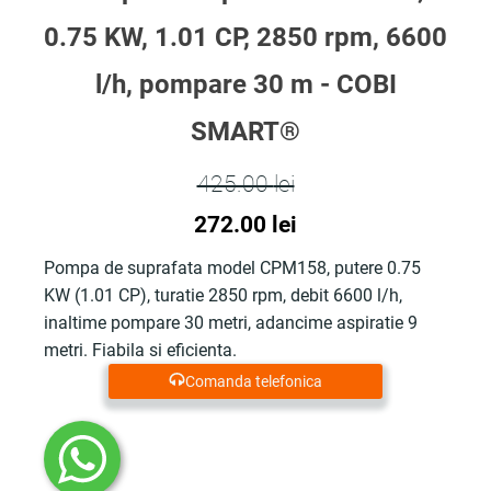
0.75 KW, 1.01 CP, 2850 rpm, 6600
l/h, pompare 30 m - COBI
SMART®
425.00
lei
Prețul
Prețul
272.00
lei
inițial
curent
Pompa de suprafata model CPM158, putere 0.75
KW (1.01 CP), turatie 2850 rpm, debit 6600 l/h,
a
este:
inaltime pompare 30 metri, adancime aspiratie 9
fost:
272.00 lei.
metri. Fiabila si eficienta.
Comanda telefonica
425.00 lei.