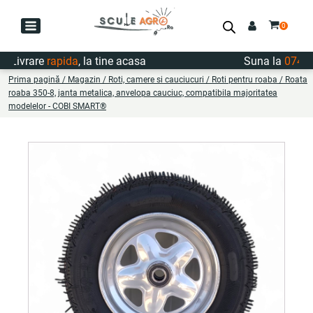
vrare
rapida
, la tine acasa
Suna la
0747.722
Prima pagină
/
Magazin
/
Roti, camere si cauciucuri
/
Roti pentru roaba
/ Roata
roaba 350-8, janta metalica, anvelopa cauciuc, compatibila majoritatea
modelelor - COBI SMART®