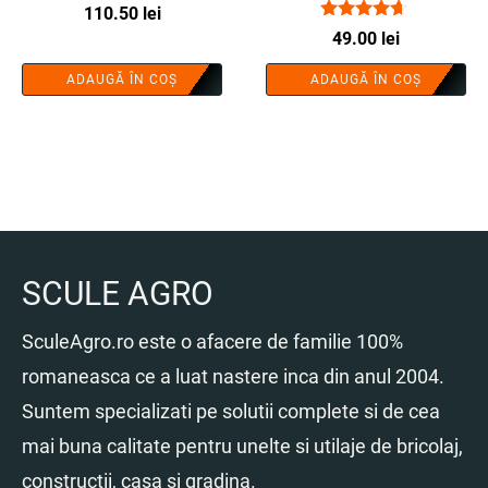
uzura - COBI SMART®
110.50
lei
agricol standard - COBI
Evaluat la
49.00
lei
SMART®
4.50
din 5
ADAUGĂ ÎN COȘ
ADAUGĂ ÎN COȘ
SCULE AGRO
SculeAgro.ro este o afacere de familie 100%
romaneasca ce a luat nastere inca din anul 2004.
Suntem specializati pe solutii complete si de cea
mai buna calitate pentru unelte si utilaje de bricolaj,
constructii, casa si gradina.