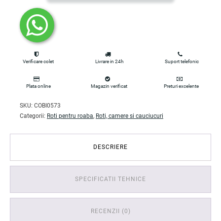
Verificare colet
Livrare in 24h
Suport telefonic
Plata online
Magazin verificat
Preturi excelente
SKU:
COBI0573
Categorii:
Roti pentru roaba
,
Roti, camere si cauciucuri
DESCRIERE
SPECIFICATII TEHNICE
RECENZII (0)