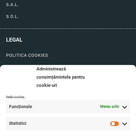
S.A.L.
S.O.L.
LEGAL
POLITICA COOKIES
LIVRARI SI PLATI
Administrează
consimțămintele pentru
GARANTIE SI SERVICE
cookie-uri
FORMULAR SERVICE
Setări cookies.
LIVRARE SI RETUR
Funcționale
Mereu activ
FORMULAR DE RETUR
Statistici
A.N.P.C.
Statistici