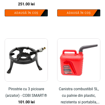
251.00
lei
ADAUGĂ ÎN COȘ
ADAUGĂ ÎN COȘ
Pirostrie cu 3 picioare
Canistra combustibil 5L,
(arzator) - COBI SMART®
cu palnie din plastic,
101.00
lei
rezistenta si portabila,