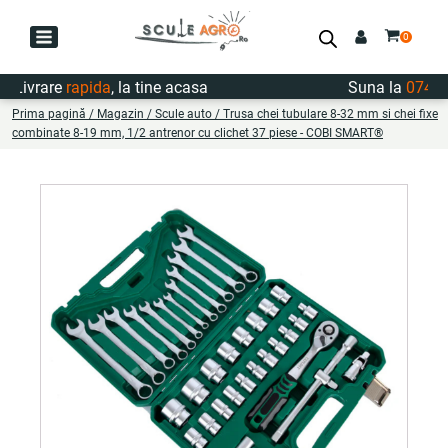
ivrare
rapida
, la tine acasa
Suna la
0747.72
Prima pagină
/
Magazin
/
Scule auto
/ Trusa chei tubulare 8-32 mm si chei fixe
combinate 8-19 mm, 1/2 antrenor cu clichet 37 piese - COBI SMART®