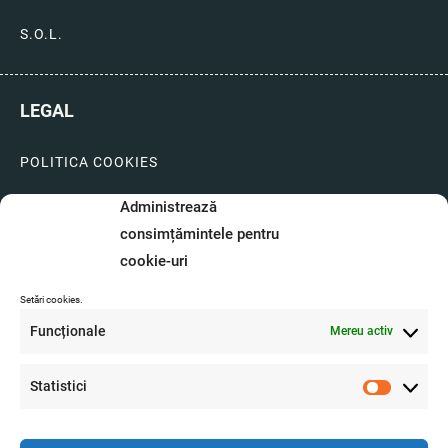
S.O.L.
LEGAL
POLITICA COOKIES
LIVRARI SI PLATI
Administrează
consimțămintele pentru
GARANTIE SI SERVICE
cookie-uri
FORMULAR SERVICE
Setări cookies.
LIVRARE SI RETUR
Funcționale
Mereu activ
FORMULAR DE RETUR
Statistici
A.N.P.C.
Statistici
O.D.R.