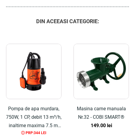
DIN ACEEASI CATEGORIE:
Pompa de apa murdara,
Masina carne manuala
750W, 1 CP, debit 13 m³/h,
Nr.32 - COBI SMART®
inaltime maxima 7.5 m,
149.00
lei
ⓘ PRP:344 LEI
plastic - COBI SMART®