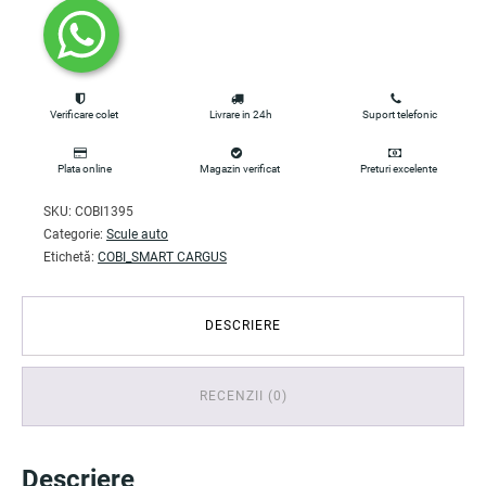
Verificare colet
Livrare in 24h
Suport telefonic
Plata online
Magazin verificat
Preturi excelente
SKU:
COBI1395
Categorie:
Scule auto
Etichetă:
COBI_SMART CARGUS
DESCRIERE
RECENZII (0)
Descriere