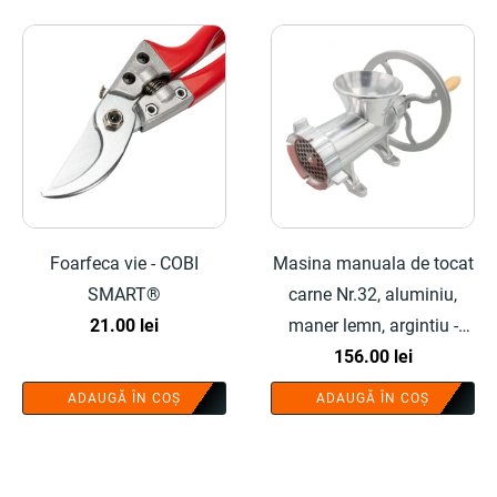
Foarfeca vie - COBI
Masina manuala de tocat
SMART®
carne Nr.32, aluminiu,
21.00
lei
maner lemn, argintiu -
COBI SMART®
156.00
lei
ADAUGĂ ÎN COȘ
ADAUGĂ ÎN COȘ