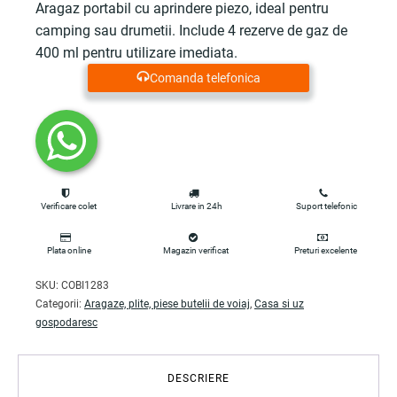
Aragaz portabil cu aprindere piezo, ideal pentru
camping sau drumetii. Include 4 rezerve de gaz de
400 ml pentru utilizare imediata.
Comanda telefonica
Verificare colet
Livrare in 24h
Suport telefonic
Plata online
Magazin verificat
Preturi excelente
SKU:
COBI1283
Categorii:
Aragaze, plite, piese butelii de voiaj
,
Casa si uz
gospodaresc
DESCRIERE