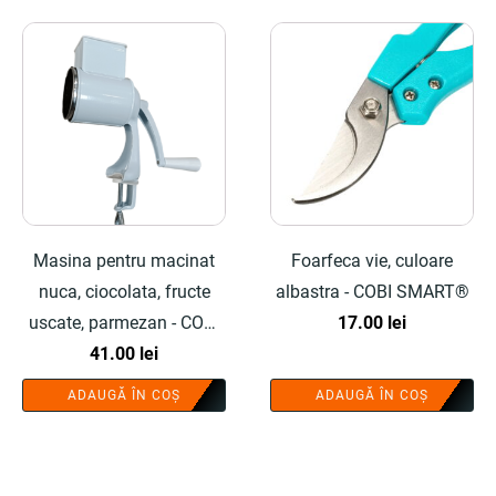
Masina pentru macinat
Foarfeca vie, culoare
nuca, ciocolata, fructe
albastra - COBI SMART®
uscate, parmezan - COBI
17.00
lei
SMART®
41.00
lei
ADAUGĂ ÎN COȘ
ADAUGĂ ÎN COȘ