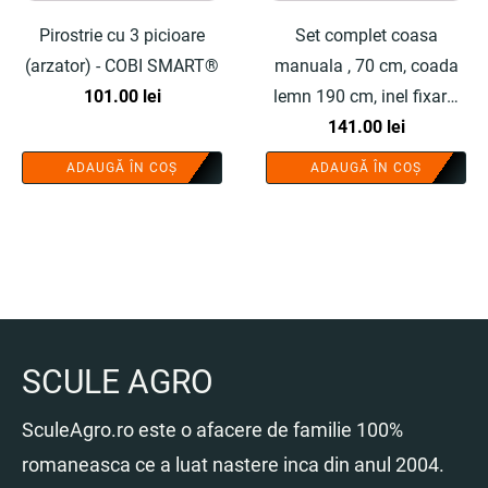
Pirostrie cu 3 picioare
Set complet coasa
(arzator) - COBI SMART®
manuala , 70 cm, coada
101.00
lei
lemn 190 cm, inel fixare,
piatra ascutit si teaca -
141.00
lei
COBI SMART®
ADAUGĂ ÎN COȘ
ADAUGĂ ÎN COȘ
SCULE AGRO
SculeAgro.ro este o afacere de familie 100%
romaneasca ce a luat nastere inca din anul 2004.