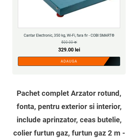
Cantar Electronic, 350 kg, Wi-Fi, fara fir - COBI SMART®
500.00
lei
Prețul
Prețul
329.00
lei
inițial
curent
ADAUGA
a
este:
fost:
329.00 lei.
500.00 lei.
Pachet complet Arzator rotund,
fonta, pentru exterior si interior,
include aprinzator, ceas butelie,
colier furtun gaz, furtun gaz 2 m -