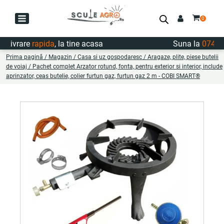
ivrare
rapida
, la tine acasa
Suna la
0747.72
Prima pagină
/
Magazin
/
Casa si uz gospodaresc
/
Aragaze, plite, piese butelii
de voiaj
/ Pachet complet Arzator rotund, fonta, pentru exterior si interior, include
aprinzator, ceas butelie, colier furtun gaz, furtun gaz 2 m - COBI SMART®