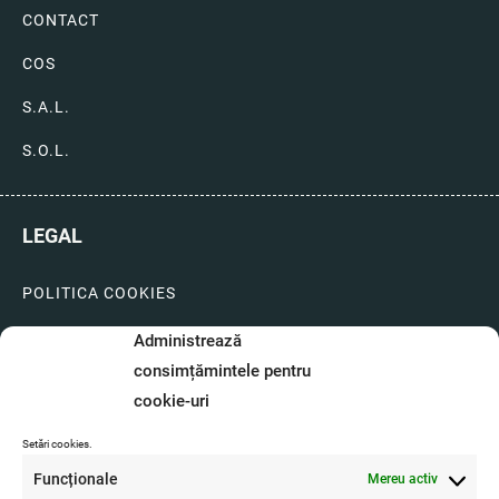
CONTACT
COS
S.A.L.
S.O.L.
LEGAL
POLITICA COOKIES
LIVRARI SI PLATI
Administrează
consimțămintele pentru
GARANTIE SI SERVICE
cookie-uri
FORMULAR SERVICE
Setări cookies.
LIVRARE SI RETUR
Funcționale
Mereu activ