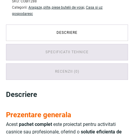
SKU:
COBI1288
Categorii:
Aragaze, plite, piese butelii de voiaj
,
Casa si uz
gospodaresc
DESCRIERE
SPECIFICATII TEHNICE
RECENZII (0)
Descriere
Prezentare generala
Acest
pachet complet
este proiectat pentru activitati
casnice sau profesionale, oferind o
solutie eficienta de