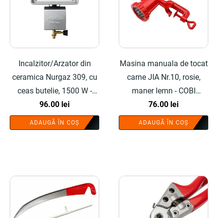
Incalzitor/Arzator din
Masina manuala de tocat
ceramica Nurgaz 309, cu
carne JIA Nr.10, rosie,
ceas butelie, 1500 W -
maner lemn - COBI
COBI SMART®
96.00
lei
SMART®
76.00
lei
ADAUGĂ ÎN COȘ
ADAUGĂ ÎN COȘ