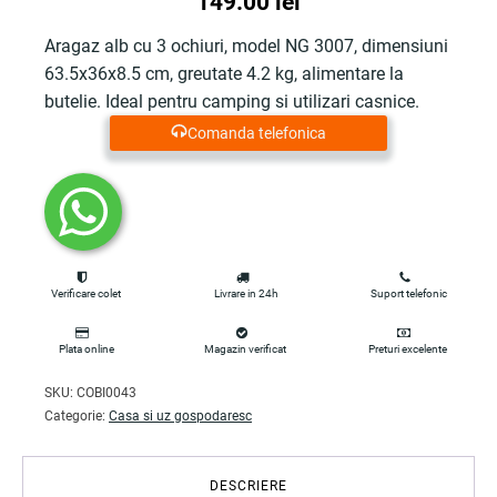
149.00
lei
Aragaz alb cu 3 ochiuri, model NG 3007, dimensiuni
63.5x36x8.5 cm, greutate 4.2 kg, alimentare la
butelie. Ideal pentru camping si utilizari casnice.
Comanda telefonica
Verificare colet
Livrare in 24h
Suport telefonic
Plata online
Magazin verificat
Preturi excelente
SKU:
COBI0043
Categorie:
Casa si uz gospodaresc
DESCRIERE