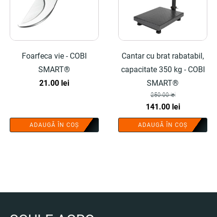
Foarfeca vie - COBI
Cantar cu brat rabatabil,
SMART®
capacitate 350 kg - COBI
21.00
lei
SMART®
250.00
lei
Prețul
Prețul
141.00
lei
inițial
curent
ADAUGĂ ÎN COȘ
ADAUGĂ ÎN COȘ
a
este:
fost:
141.00 lei.
250.00 lei.