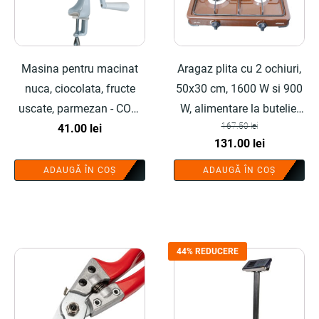
Masina pentru macinat
Aragaz plita cu 2 ochiuri,
nuca, ciocolata, fructe
50x30 cm, 1600 W si 900
uscate, parmezan - COBI
W, alimentare la butelie,
167.50
lei
SMART®
41.00
lei
maro - COBI SMART®
Prețul
Prețul
131.00
lei
inițial
curent
ADAUGĂ ÎN COȘ
ADAUGĂ ÎN COȘ
a
este:
fost:
131.00 lei.
167.50 lei.
44% REDUCERE