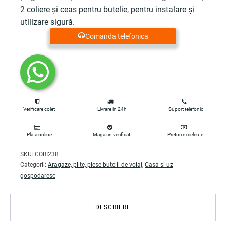
2 coliere și ceas pentru butelie, pentru instalare și
utilizare sigură.
Comanda telefonica
Verificare colet
Livrare in 24h
Suport telefonic
Plata online
Magazin verificat
Preturi excelente
SKU:
COBI238
Categorii:
Aragaze, plite, piese butelii de voiaj
,
Casa si uz
gospodaresc
DESCRIERE