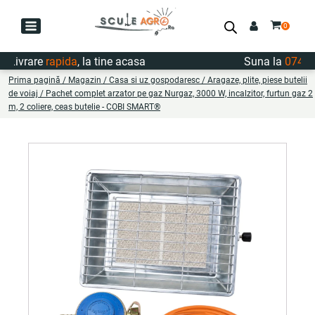
ivrare
rapida
, la tine acasa
Suna la
0747.72
Prima pagină
/
Magazin
/
Casa si uz gospodaresc
/
Aragaze, plite, piese butelii
de voiaj
/ Pachet complet arzator pe gaz Nurgaz, 3000 W, incalzitor, furtun gaz 2
m, 2 coliere, ceas butelie - COBI SMART®