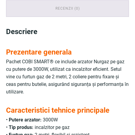
RECENZII (0)
Descriere
Prezentare generala
Pachet COBI SMART® ce include arzator Nurgaz pe gaz
cu putere de 3000W, utilizat ca incalzitor eficient. Setul
vine cu furtun gaz de 2 metri, 2 coliere pentru fixare și
ceas pentru butelie, asigurând siguranța și performanța în
utilizare.
Caracteristici tehnice principale
•
Putere arzator:
3000W
•
Tip produs:
incalzitor pe gaz
•
Furtun gaz:
2 metri, flexibil și rezistent