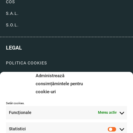
COS
S.A.L.
S.O.L.
LEGAL
POLITICA COOKIES
LIVRARI SI PLATI
Administrează
consimțămintele pentru
GARANTIE SI SERVICE
cookie-uri
FORMULAR SERVICE
Setări cookies.
LIVRARE SI RETUR
Funcționale
Mereu activ
FORMULAR DE RETUR
Statistici
Statistici
A.N.P.C.