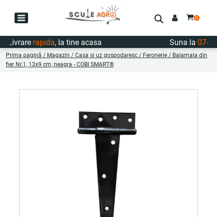
Livrare
rapida
, la tine acasa
Suna la
0747.72
Prima pagină
/
Magazin
/
Casa si uz gospodaresc
/
Feronerie
/ Balamala din
fier Nr.1, 13x9 cm, neagra - COBI SMART®