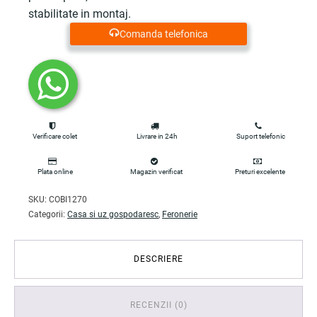
stabilitate in montaj.
Comanda telefonica
Verificare colet
Livrare in 24h
Suport telefonic
Plata online
Magazin verificat
Preturi excelente
SKU:
COBI1270
Categorii:
Casa si uz gospodaresc
,
Feronerie
DESCRIERE
RECENZII (0)