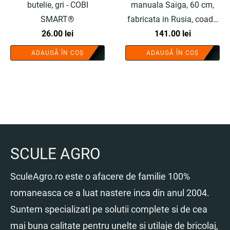
butelie, gri - COBI
manuala Saiga, 60 cm,
SMART®
fabricata in Rusia, coada
26.00
lei
lemn 190 cm, inel fixare,
141.00
lei
piatra ascutit si teaca -
ADAUGĂ ÎN COȘ
ADAUGĂ ÎN COȘ
COBI SMART®
SCULE AGRO
SculeAgro.ro este o afacere de familie 100%
romaneasca ce a luat nastere inca din anul 2004.
Suntem specializati pe solutii complete si de cea
mai buna calitate pentru unelte si utilaje de bricolaj,