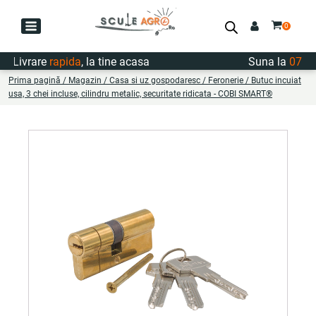
Livrare
rapida
, la tine acasa
Suna la
0747.7
Prima pagină
/
Magazin
/
Casa si uz gospodaresc
/
Feronerie
/ Butuc incuiat
usa, 3 chei incluse, cilindru metalic, securitate ridicata - COBI SMART®