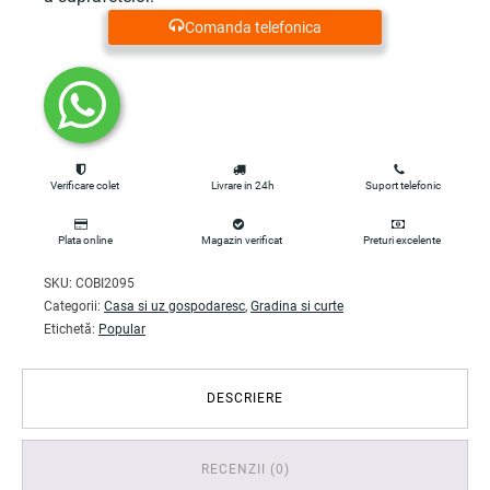
Comanda telefonica
35.00 lei.
Verificare colet
Livrare in 24h
Suport telefonic
Plata online
Magazin verificat
Preturi excelente
SKU:
COBI2095
Categorii:
Casa si uz gospodaresc
,
Gradina si curte
Etichetă:
Popular
DESCRIERE
RECENZII (0)