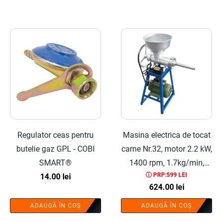
Regulator ceas pentru
Masina electrica de tocat
butelie gaz GPL - COBI
carne Nr.32, motor 2.2 kW,
SMART®
1400 rpm, 1.7kg/min,
ⓘ PRP:599 LEI
14.00
lei
bobinaj cupru 100%,
624.00
lei
include adaptor carnati,
67x39x30 cm, buton
ADAUGĂ ÎN COȘ
ADAUGĂ ÎN COȘ
on/off - COBI SMART®