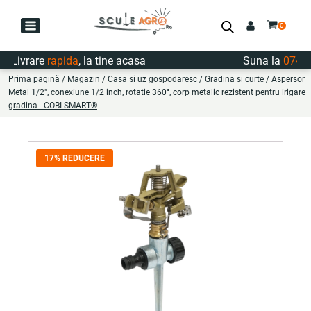
ivrare
rapida
, la tine acasa
Suna la
0747.72
Prima pagină
/
Magazin
/
Casa si uz gospodaresc
/
Gradina si curte
/ Aspersor
Metal 1/2", conexiune 1/2 inch, rotatie 360°, corp metalic rezistent pentru irigare
gradina - COBI SMART®
17% REDUCERE