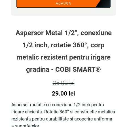
ADAUGA
Aspersor Metal 1/2", conexiune
1/2 inch, rotatie 360°, corp
metalic rezistent pentru irigare
gradina - COBI SMART®
35.00
lei
Prețul
Prețul
29.00
lei
inițial
curent
Aspersor metalic cu conexiune 1/2 inch pentru
irigare eficienta. Rotatie 360° si constructie metalica
a
este:
rezistenta pentru durabilitate si acoperire uniforma
fost:
29.00 lei.
a suprafetelor.