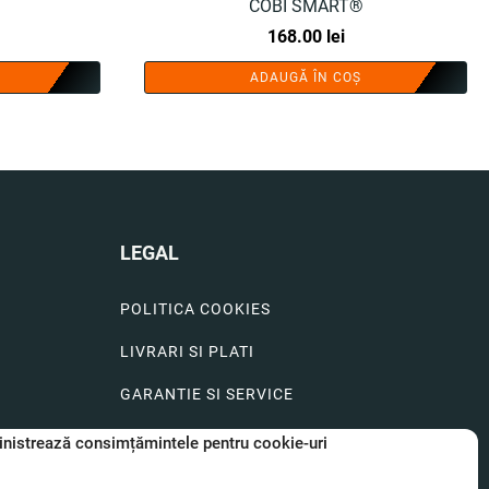
COBI SMART®
168.00
lei
ADAUGĂ ÎN COȘ
LEGAL
POLITICA COOKIES
LIVRARI SI PLATI
GARANTIE SI SERVICE
FORMULAR SERVICE
nistrează consimțămintele pentru cookie-uri
LIVRARE SI RETUR