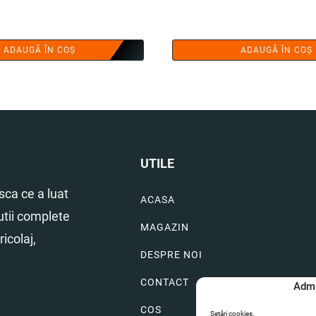
ADAUGĂ ÎN COȘ
ADAUGĂ ÎN COȘ
UTILE
ca ce a luat
ACASA
utii complete
MAGAZIN
icolaj,
DESPRE NOI
CONTACT
Admi
COS
Setări cookies.