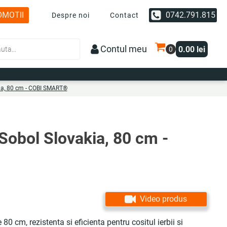
OMOTII
0742.791.815
Despre noi
Contact
Contul meu
0.00
lei
ia, 80 cm - COBI SMART®
Sobol Slovakia, 80 cm -
Video produs
 cm, rezistenta si eficienta pentru cositul ierbii si