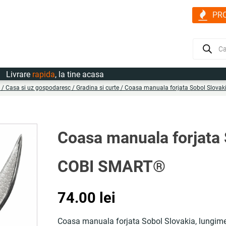
PR
Products
search
vrare
rapida
, la tine acasa
/
Casa si uz gospodaresc
/
Gradina si curte
/ Coasa manuala forjata Sobol Slovak
Coasa manuala forjata 
COBI SMART®
74.00
lei
Coasa manuala forjata Sobol Slovakia, lungime 80