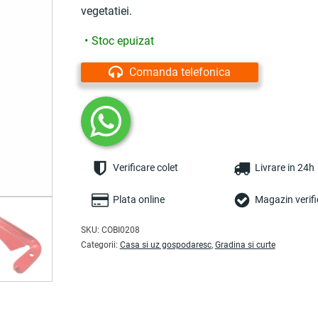
vegetatiei.
Stoc epuizat
Comanda telefonica
Verificare colet
Livrare in 24h
Plata online
Magazin verifi
SKU:
COBI0208
Categorii:
Casa si uz gospodaresc
,
Gradina si curte