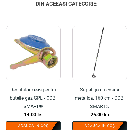
DIN ACEEASI CATEGORIE:
Regulator ceas pentru
Sapaliga cu coada
butelie gaz GPL - COBI
metalica, 160 cm - COBI
SMART®
SMART®
14.00
lei
26.00
lei
ADAUGĂ ÎN COȘ
ADAUGĂ ÎN COȘ