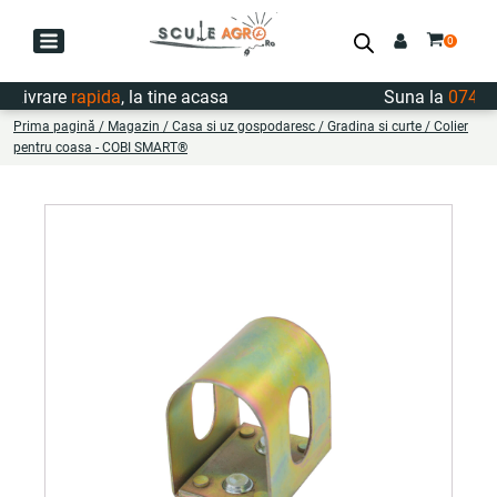
ivrare
rapida
, la tine acasa
Suna la
0747.72
Prima pagină
/
Magazin
/
Casa si uz gospodaresc
/
Gradina si curte
/ Colier
pentru coasa - COBI SMART®