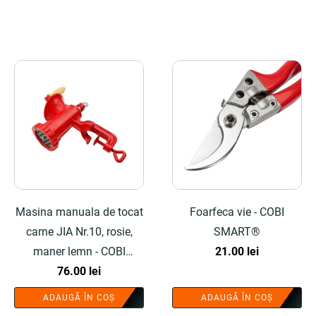
Masina manuala de tocat
Foarfeca vie - COBI
carne JIA Nr.10, rosie,
SMART®
maner lemn - COBI
21.00
lei
SMART®
76.00
lei
ADAUGĂ ÎN COȘ
ADAUGĂ ÎN COȘ