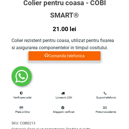
Colier pentru coasa - COBI
SMART®
21.00
lei
Colier rezistent pentru coasa, utilizat pentru fixarea
si asigurarea componentelor in timpul cositului.
Comanda telefonica
Verificare colet
Livrare in 24h
Suport telefonic
Plata online
Magazin verificat
Preturi excelente
SKU:
COBI0213