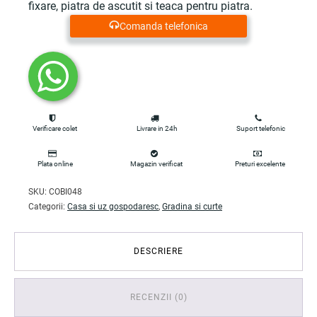
fixare, piatra de ascutit si teaca pentru piatra.
Comanda telefonica
Verificare colet
Livrare in 24h
Suport telefonic
Plata online
Magazin verificat
Preturi excelente
SKU:
COBI048
Categorii:
Casa si uz gospodaresc
,
Gradina si curte
DESCRIERE
RECENZII (0)