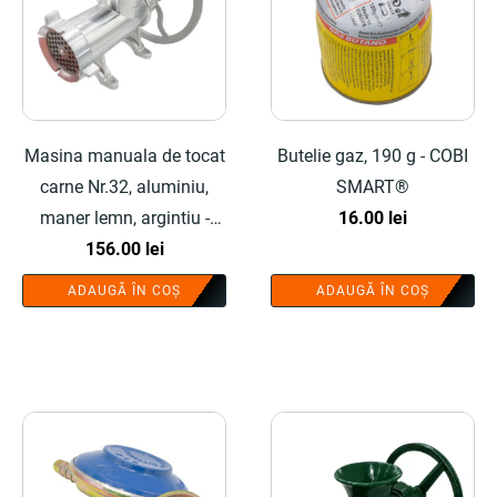
Masina manuala de tocat
Butelie gaz, 190 g - COBI
carne Nr.32, aluminiu,
SMART®
maner lemn, argintiu -
16.00
lei
COBI SMART®
156.00
lei
ADAUGĂ ÎN COȘ
ADAUGĂ ÎN COȘ