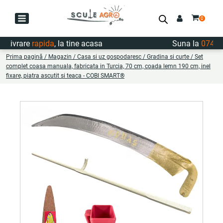
Livrare
rapida
, la tine acasa
Suna la
0747.72
Prima pagină
/
Magazin
/
Casa si uz gospodaresc
/
Gradina si curte
/ Set
complet coasa manuala, fabricata in Turcia, 70 cm, coada lemn 190 cm, inel
fixare, piatra ascutit si teaca - COBI SMART®