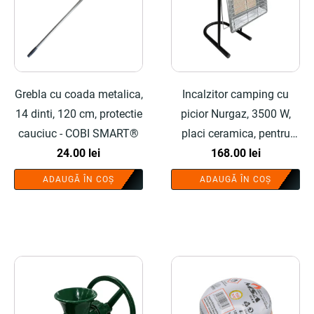
Grebla cu coada metalica,
Incalzitor camping cu
14 dinti, 120 cm, protectie
picior Nurgaz, 3500 W,
cauciuc - COBI SMART®
placi ceramica, pentru
24.00
lei
butelie gaz - COBI
168.00
lei
SMART®
ADAUGĂ ÎN COȘ
ADAUGĂ ÎN COȘ