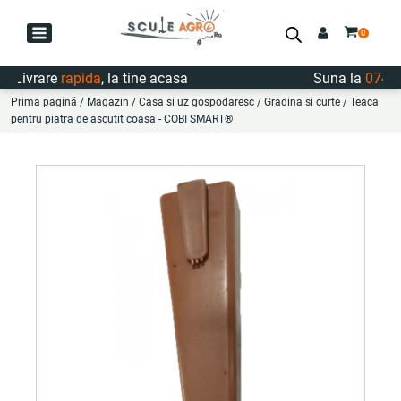
Livrare
rapida
, la tine acasa
Suna la
0747.7
Prima pagină
/
Magazin
/
Casa si uz gospodaresc
/
Gradina si curte
/ Teaca
pentru piatra de ascutit coasa - COBI SMART®