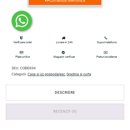
Comanda telefonica
Verificare colet
Livrare in 24h
Suport telefonic
Plata online
Magazin verificat
Preturi excelente
SKU:
COBI0694
Categorii:
Casa si uz gospodaresc
,
Gradina si curte
DESCRIERE
RECENZII (0)