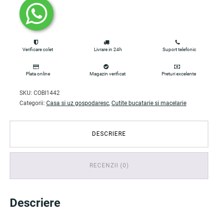
Verificare colet
Livrare in 24h
Suport telefonic
Plata online
Magazin verificat
Preturi excelente
SKU:
COBI1442
Categorii:
Casa si uz gospodaresc
,
Cutite bucatarie si macelarie
DESCRIERE
RECENZII (0)
Descriere