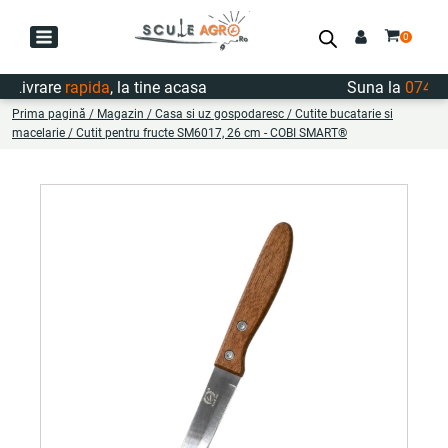
Livrare
rapida
, la tine acasa
Suna la
0747.72
Prima pagină
/
Magazin
/
Casa si uz gospodaresc
/
Cutite bucatarie si
macelarie
/ Cutit pentru fructe SM6017, 26 cm - COBI SMART®