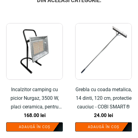
DIN ACEEASI CATEGORIE:
Incalzitor camping cu
Grebla cu coada metalica,
picior Nurgaz, 3500 W,
14 dinti, 120 cm, protectie
placi ceramica, pentru
cauciuc - COBI SMART®
butelie gaz - COBI
168.00
lei
24.00
lei
SMART®
ADAUGĂ ÎN COȘ
ADAUGĂ ÎN COȘ