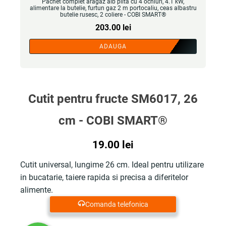
Pachet complet aragaz alb plita cu 4 ochiuri, 4.1 kW,
alimentare la butelie, furtun gaz 2 m portocaliu, ceas albastru
butelie rusesc, 2 coliere - COBI SMART®
203.00
lei
ADAUGA
Cutit pentru fructe SM6017, 26
cm - COBI SMART®
19.00
lei
Cutit universal, lungime 26 cm. Ideal pentru utilizare
in bucatarie, taiere rapida si precisa a diferitelor
alimente.
Comanda telefonica