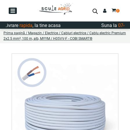
vrare
rapida
, la tine acasa
Suna la
0747.722
Prima pagină
/
Magazin
/
Electrice
/
Cabluri electrice
/ Cablu electric Premium
2x2.5 mm², 100 m, alb, MYYM / H05VV-F - COBI SMART®