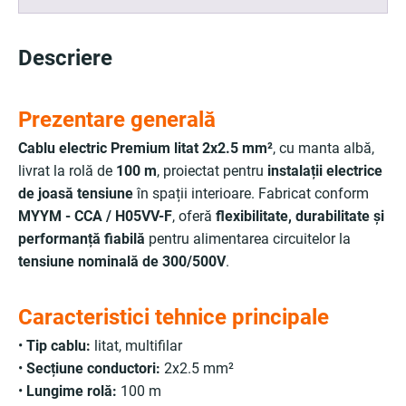
Descriere
Prezentare generală
Cablu electric Premium litat 2x2.5 mm²
, cu manta albă,
livrat la rolă de
100 m
, proiectat pentru
instalații electrice
de joasă tensiune
în spații interioare. Fabricat conform
MYYM - CCA / H05VV-F
, oferă
flexibilitate, durabilitate și
performanță fiabilă
pentru alimentarea circuitelor la
tensiune nominală de 300/500V
.
Caracteristici tehnice principale
•
Tip cablu:
litat, multifilar
•
Secțiune conductori:
2x2.5 mm²
•
Lungime rolă:
100 m