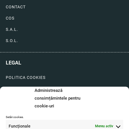
CONTACT
COS
S.A.L.
S.O.L.
LEGAL
POLITICA COOKIES
LIVRARI SI PLATI
Administrează
consimțămintele pentru
GARANTIE SI SERVICE
cookie-uri
FORMULAR SERVICE
Setări cookies.
LIVRARE SI RETUR
Funcționale
Mereu activ