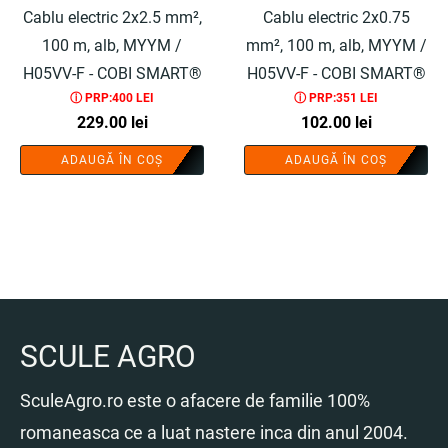
Cablu electric 2x2.5 mm²,
Cablu electric 2x0.75
100 m, alb, MYYM /
mm², 100 m, alb, MYYM /
H05VV-F - COBI SMART®
H05VV-F - COBI SMART®
ⓘ PRP:400 LEI
ⓘ PRP:351 LEI
229.00
lei
102.00
lei
ADAUGĂ ÎN COȘ
ADAUGĂ ÎN COȘ
SCULE AGRO
SculeAgro.ro este o afacere de familie 100%
romaneasca ce a luat nastere inca din anul 2004.