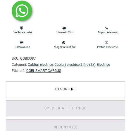
Verificare colet
Livrare in 24h
Suport telefonic
Plata online
Magazin verificat
Preturi excelente
SKU:
COBI0087
Categorii:
Cabluri electrice
,
Cabluri electrice 2 fire (2x)
,
Electrice
Etichetă:
COBI_SMART CARGUS
DESCRIERE
SPECIFICATII TEHNICE
RECENZII (0)