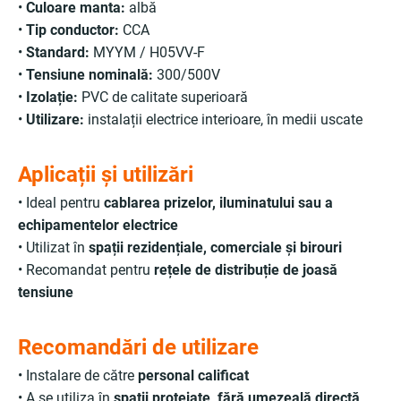
•
Culoare manta:
albă
•
Tip conductor:
CCA
•
Standard:
MYYM / H05VV-F
•
Tensiune nominală:
300/500V
•
Izolație:
PVC de calitate superioară
•
Utilizare:
instalații electrice interioare, în medii uscate
Aplicații și utilizări
• Ideal pentru
cablarea prizelor, iluminatului sau a
echipamentelor electrice
• Utilizat în
spații rezidențiale, comerciale și birouri
• Recomandat pentru
rețele de distribuție de joasă
tensiune
Recomandări de utilizare
• Instalare de către
personal calificat
• A se utiliza în
spații protejate, fără umezeală directă