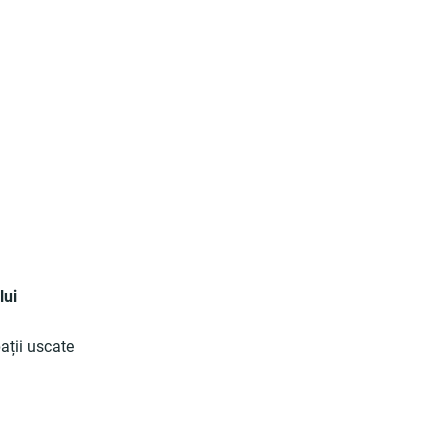
lui
ații uscate