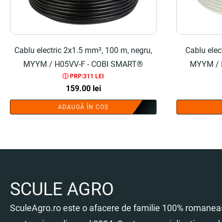
Cablu electric 2x1.5 mm², 100 m, negru,
Cablu elec
MYYM / H05VV-F - COBI SMART®
MYYM / 
ⓘ PRP:311 LEI
159.00
lei
ADAUGĂ ÎN COȘ
SCULE AGRO
SculeAgro.ro este o afacere de familie 100% romaneas