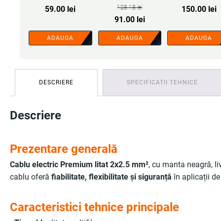
cabluri - COBI SMART®
COBI SMART®
SMART®
128.18
lei
59.00
lei
150.00
lei
Prețul
Prețul
91.00
lei
inițial
curent
ADAUGA
ADAUGA
ADAUGA
a
este:
fost:
91.00 lei.
128.18 lei.
DESCRIERE
SPECIFICATII TEHNICE
Descriere
Prezentare generală
Cablu electric Premium litat 2x2.5 mm²
, cu manta neagră, li
cablu oferă
fiabilitate, flexibilitate și siguranță
în aplicații d
Caracteristici tehnice principale