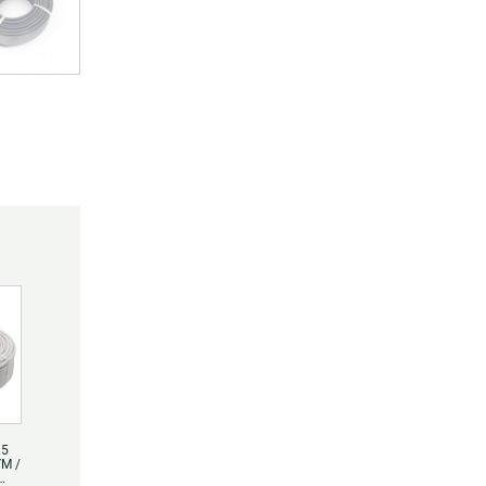
.5
YM /