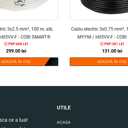
tric 3x2.5 mm², 100 m, alb,
Cablu electric 3x0.75 mm², 
H05VV-F - COBI SMART®
MYYM / H05VV-F - COB
ⓘ PRP:600 LEI
ⓘ PRP:381 LEI
299.00
lei
131.00
lei
ADAUGĂ ÎN COȘ
ADAUGĂ ÎN COȘ
UTILE
ca ce a luat
ACASA