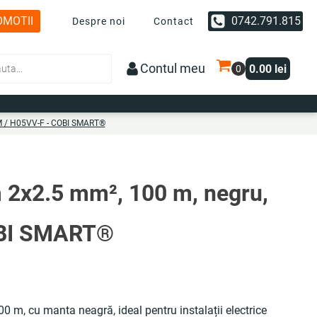
OMOTII
0742.791.815
Despre noi
Contact
Contul meu
0.00
lei
YM / H05VV-F - COBI SMART®
 2x2.5 mm², 100 m, negru,
OBI SMART®
100 m, cu manta neagră, ideal pentru instalații electrice