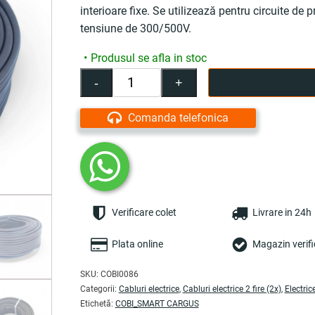
interioare fixe. Se utilizează pentru circuite de p
tensiune de 300/500V.
Produsul se afla in stoc
-
+
Cantitate
Cablu
electric
Comanda telefonica
Premium
2x2.5
mm²,
100
m,
negru,
Verificare colet
Livrare in 24h
MYYM
/
H05VV-
Plata online
Magazin verifi
F
-
SKU:
COBI0086
COBI
Categorii:
Cabluri electrice
,
Cabluri electrice 2 fire (2x)
,
Electric
SMART®
Etichetă:
COBI_SMART CARGUS