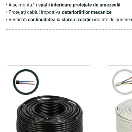
• A se monta în
spații interioare protejate de umezeală
• Protejați cablul împotriva
deteriorărilor mecanice
• Verificați
continuitatea și starea izolației
înainte de punerea