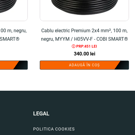
100 m, negru,
Cablu electric Premium 2x4 mm², 100 m,
I SMART®
negru, MYYM / H05VV-F - COBI SMART®
ⓘ PRP:451 LEI
340.00
lei
ADAUGĂ ÎN COȘ
LEGAL
POLITICA COOKIES