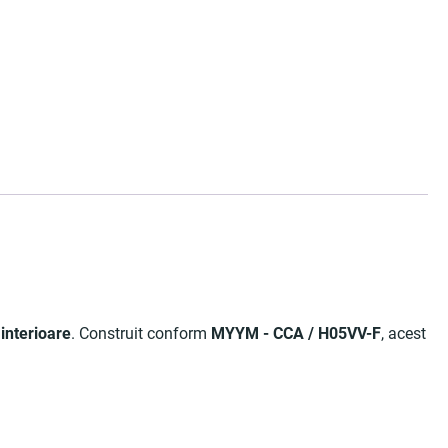
i interioare
. Construit conform
MYYM - CCA / H05VV-F
, acest