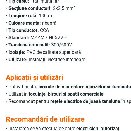
•
Tip cablu:
litat, multifilar
•
Secțiune conductori:
2x2.5 mm²
•
Lungime rolă:
100 m
•
Culoare manta:
neagră
•
Tip conductor:
CCA
•
Standard:
MYYM / H05VV-F
•
Tensiune nominală:
300/500V
•
Izolație:
PVC de calitate superioară
•
Utilizare:
instalații electrice interioare
Aplicații și utilizări
• Potrivit pentru
circuite de alimentare a prizelor și iluminatu
• Utilizat în
locuințe, birouri și spații comerciale
• Recomandat pentru
rețele electrice de joasă tensiune
în sp
Recomandări de utilizare
• Instalarea se va efectua de către
electricieni autorizați