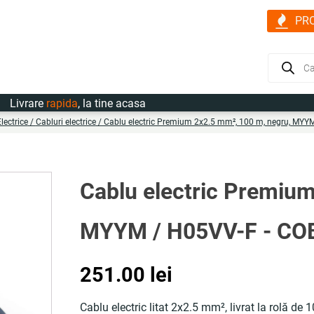
PR
Products
search
rare
rapida
, la tine acasa
lectrice
/
Cabluri electrice
/ Cablu electric Premium 2x2.5 mm², 100 m, negru, MY
Cablu electric Premium
MYYM / H05VV-F - C
251.00
lei
Cablu electric litat 2x2.5 mm², livrat la rolă de 