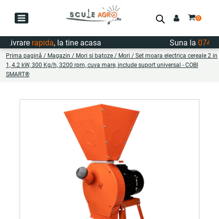
ivrare
rapida
, la tine acasa
Suna la
0747.722
Prima pagină
/
Magazin
/
Mori si batoze
/
Mori
/ Set moara electrica cereale 2 in
1, 4.2 kW, 300 Kg/h, 3200 rpm, cuva mare, include suport universal - COBI
SMART®