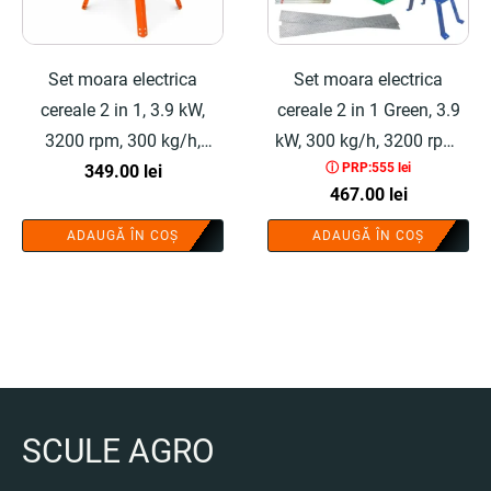
Set moara electrica
Set moara electrica
cereale 2 in 1, 3.9 kW,
cereale 2 in 1 Green, 3.9
3200 rpm, 300 kg/h,
kW, 300 kg/h, 3200 rpm,
ⓘ PRP:555 lei
include suport universal -
349.00
lei
tambur 20 ciocanele,
467.00
lei
COBI SMART®
bobinaj 100% cupru,
suport inclus - COBI
ADAUGĂ ÎN COȘ
ADAUGĂ ÎN COȘ
SMART®
SCULE AGRO