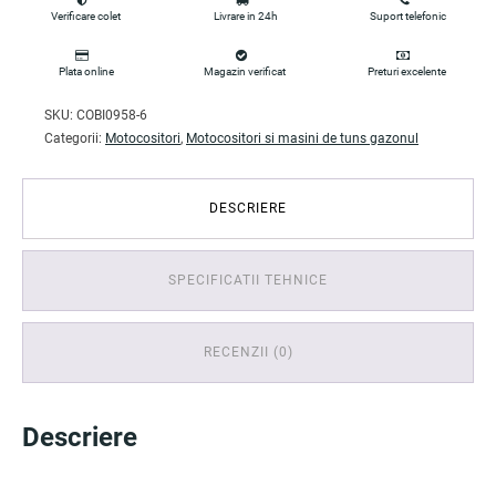
Verificare colet
Livrare in 24h
Suport telefonic
Plata online
Magazin verificat
Preturi excelente
SKU:
COBI0958-6
Categorii:
Motocositori
,
Motocositori si masini de tuns gazonul
DESCRIERE
SPECIFICATII TEHNICE
RECENZII (0)
Descriere