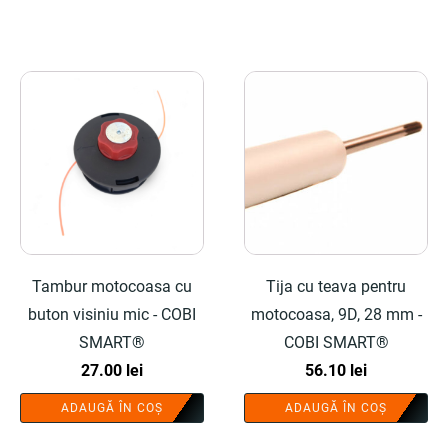
Tambur motocoasa cu
Tija cu teava pentru
buton visiniu mic - COBI
motocoasa, 9D, 28 mm -
SMART®
COBI SMART®
27.00
lei
56.10
lei
ADAUGĂ ÎN COȘ
ADAUGĂ ÎN COȘ