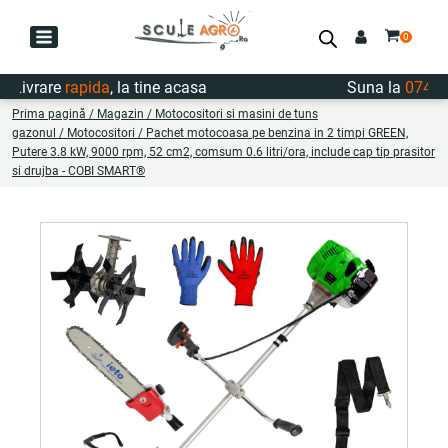
ivrare
rapida
, la tine acasa
Suna la
0747.72
Prima pagină
/
Magazin
/
Motocositori si masini de tuns
gazonul
/
Motocositori
/ Pachet motocoasa pe benzina in 2 timpi GREEN,
Putere 3.8 kW, 9000 rpm, 52 cm2, comsum 0.6 litri/ora, include cap tip prasitor
si drujba - COBI SMART®