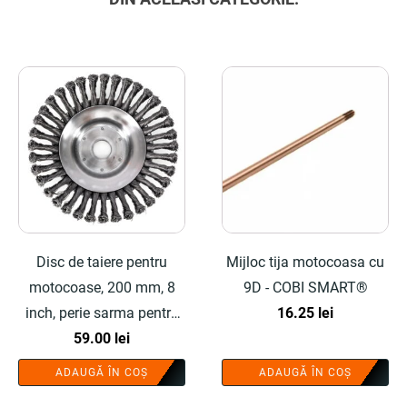
Disc de taiere pentru
Mijloc tija motocoasa cu
motocoase, 200 mm, 8
9D - COBI SMART®
inch, perie sarma pentru
16.25
lei
curatat pavele - COBI
59.00
lei
SMART®
ADAUGĂ ÎN COȘ
ADAUGĂ ÎN COȘ