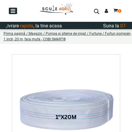
Livrare
rapida
, la tine acasa
Suna la
0747.72
Prima pagină
/
Magazin
/
Pompe si siteme de irigat
/
Furtune
/ Furtun pompieri,
1 inch, 20 m, fara mufa - COBI SMART®