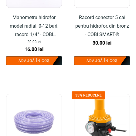
Manometru hidrofor
Racord conector 5 cai
model radial, 0-12 bari,
pentru hidrofor, din bronz
racord 1/4" - COBI
- COBI SMART®
20.00
lei
SMART®
30.00
lei
Prețul
Prețul
16.00
lei
inițial
curent
ADAUGĂ ÎN COȘ
ADAUGĂ ÎN COȘ
a
este:
fost:
16.00 lei.
20.00 lei.
33% REDUCERE