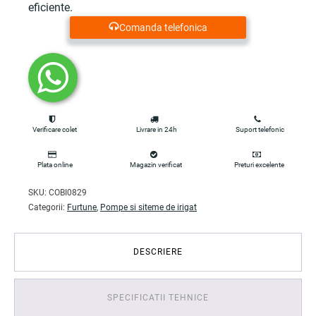
eficiente.
Comanda telefonica
Verificare colet
Livrare in 24h
Suport telefonic
Plata online
Magazin verificat
Preturi excelente
SKU:
COBI0829
Categorii:
Furtune
,
Pompe si siteme de irigat
DESCRIERE
SPECIFICATII TEHNICE