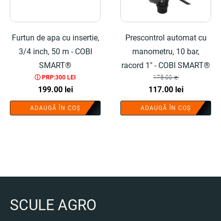
Furtun de apa cu insertie,
Prescontrol automat cu
3/4 inch, 50 m - COBI
manometru, 10 bar,
SMART®
racord 1" - COBI SMART®
ⓘ PRP:300 LEI
175.00
lei
Prețul
Prețul
199.00
lei
117.00
lei
inițial
curent
ADAUGĂ ÎN COȘ
ADAUGĂ ÎN COȘ
a
este:
fost:
117.00 lei.
175.00 lei.
SCULE AGRO